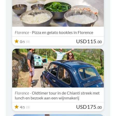
Florence -
Pizza en gelato kookles in Florence
USD
115
0
(0)
.
00
/5
Florence -
Oldtimer tour in de Chianti streek met
lunch en bezoek aan een wijnmakerij
USD
175
4
(3)
.
00
/5