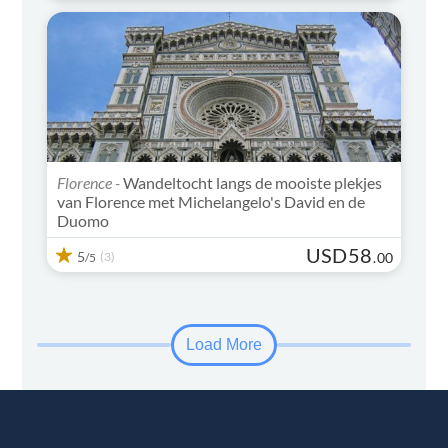
Florence -
Wandeltocht langs de mooiste plekjes
van Florence met Michelangelo's David en de
Duomo
USD
58
5
(3)
.
00
/5
Load More