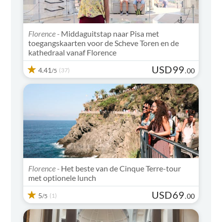
Florence -
Middaguitstap naar Pisa met
toegangskaarten voor de Scheve Toren en de
kathedraal vanaf Florence
USD
99
4.41
(37)
.
00
/5
Florence -
Het beste van de Cinque Terre-tour
met optionele lunch
USD
69
5
(1)
.
00
/5