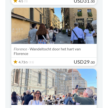
USD
31
4
(1)
.
00
/5
Florence -
Wandeltocht door het hart van
Florence
USD
29
4.73
(11)
.
00
/5