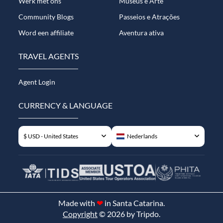
Werk met ons
Museus e Arte
Community Blogs
Passeios e Atrações
Word een affiliate
Aventura ativa
TRAVEL AGENTS
Agent Login
CURRENCY & LANGUAGE
$ USD - United States
Nederlands
Made with
❤
in Santa Catarina.
Copyright
© 2026 by Tripdo.