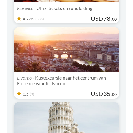
Florence -
Uffizi tickets en rondleiding
USD
78
4.27
(838)
.
00
/5
Livorno -
Kustexcursie naar het centrum van
Florence vanuit Livorno
USD
35
0
(0)
.
00
/5