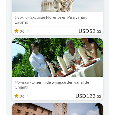
Livorno -
Excursie Florence en Pisa vanuit
Livorno
USD
52
0
(0)
.
00
/5
Florence -
Diner in de wijngaarden vanaf de
Chianti
USD
122
0
(0)
.
00
/5