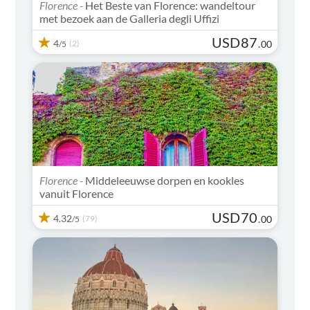
Florence -
Het Beste van Florence: wandeltour
met bezoek aan de Galleria degli Uffizi
USD
87
4
(2)
.
00
/5
Florence -
Middeleeuwse dorpen en kookles
vanuit Florence
USD
70
4.32
(79)
.
00
/5