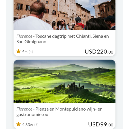
Moet zien
Florence -
Toscane dagtrip met Chianti, Siena en
San Gimignano
USD
220
5
(1)
.
00
/5
Florence -
Pienza en Montepulciano wijn- en
gastronomietour
USD
99
4.33
(3)
.
00
/5