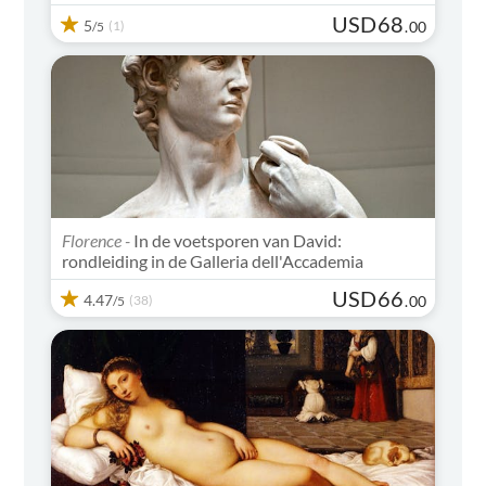
USD
68
5
(1)
.
00
/5
Florence -
In de voetsporen van David:
rondleiding in de Galleria dell'Accademia
USD
66
4.47
(38)
.
00
/5