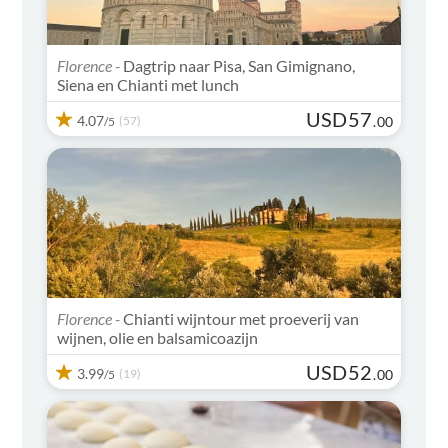
Florence -
Dagtrip naar Pisa, San Gimignano,
Siena en Chianti met lunch
USD
57
4.07
(57)
.
00
/5
Florence -
Chianti wijntour met proeverij van
wijnen, olie en balsamicoazijn
USD
52
3.99
(19)
.
00
/5