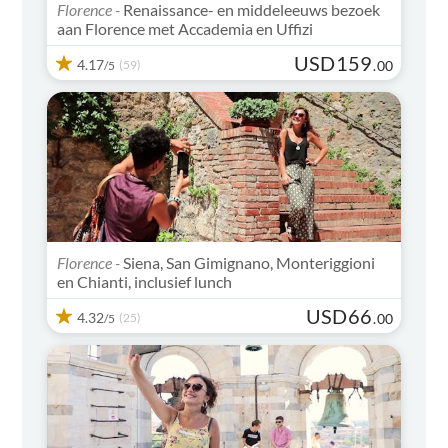
Florence -
Renaissance- en middeleeuws bezoek
aan Florence met Accademia en Uffizi
USD
159
4.17
(59)
.
00
/5
Florence -
Siena, San Gimignano, Monteriggioni
en Chianti, inclusief lunch
USD
66
4.32
(25)
.
00
/5