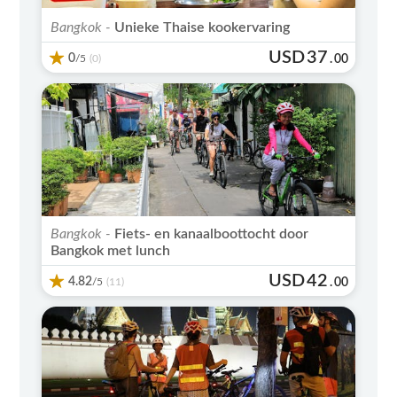
Bangkok -
Unieke Thaise kookervaring
USD
37
0
/5
.
00
(0)
Bangkok -
Fiets- en kanaalboottocht door
Bangkok met lunch
USD
42
4.82
/5
.
00
(11)