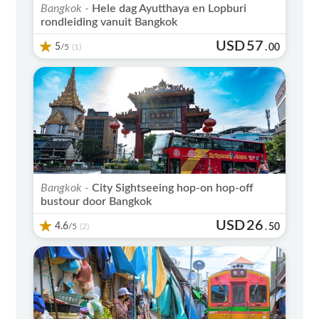
Bangkok -
Hele dag Ayutthaya en Lopburi
rondleiding vanuit Bangkok
USD
57
5
/5
.
00
(1)
Bangkok -
City Sightseeing hop-on hop-off
bustour door Bangkok
USD
26
4.6
/5
.
50
(2)