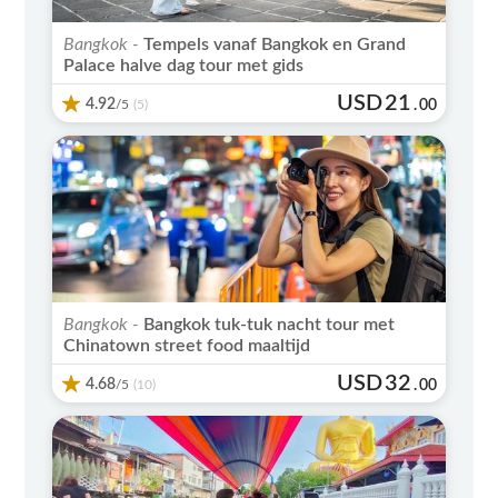
Bangkok -
Tempels vanaf Bangkok en Grand
Palace halve dag tour met gids
USD
21
4.92
/5
.
00
(5)
Bangkok -
Bangkok tuk-tuk nacht tour met
Chinatown street food maaltijd
USD
32
4.68
/5
.
00
(10)