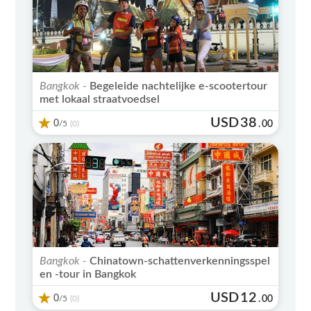
Bangkok -
Begeleide nachtelijke e-scootertour
met lokaal straatvoedsel
USD
38
0
/5
.
00
(0)
Bangkok -
Chinatown-schattenverkenningsspel
en -tour in Bangkok
USD
12
0
/5
.
00
(0)