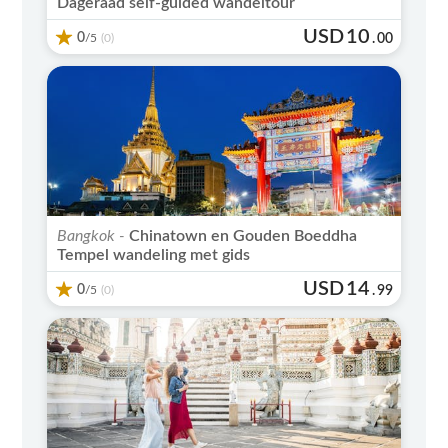
Dageraad self-guided wandeltour
USD
10
0
/5
.
00
(0)
Bangkok -
Chinatown en Gouden Boeddha
Tempel wandeling met gids
USD
14
0
/5
.
99
(0)