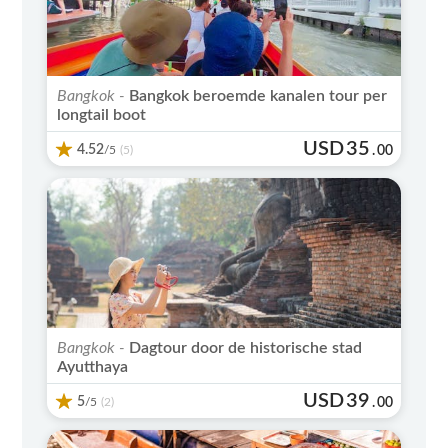
Bangkok -
Bangkok beroemde kanalen tour per
longtail boot
USD
35
4.52
/5
.
00
(5)
Bangkok -
Dagtour door de historische stad
Ayutthaya
USD
39
5
/5
.
00
(2)