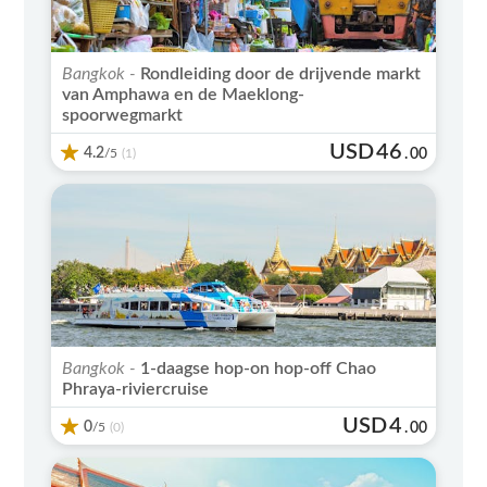
Bangkok -
Rondleiding door de drijvende markt
van Amphawa en de Maeklong-
spoorwegmarkt
USD
46
4.2
/5
.
00
(1)
Bangkok -
1-daagse hop-on hop-off Chao
Phraya-riviercruise
USD
4
0
/5
.
00
(0)