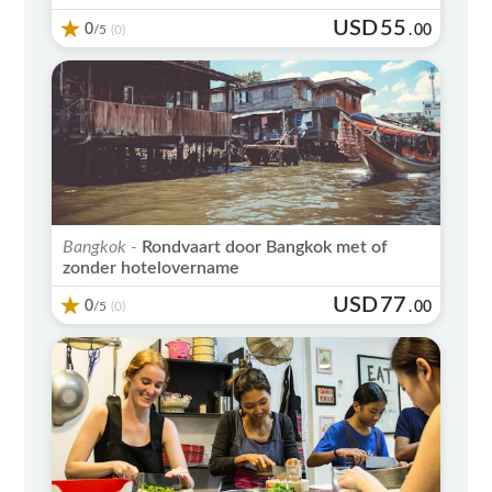
USD
55
0
/5
.
00
(0)
Bangkok -
Rondvaart door Bangkok met of
zonder hotelovername
USD
77
0
/5
.
00
(0)