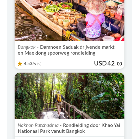
Bangkok -
Damnoen Saduak drijvende markt
en Maeklong spoorweg rondleiding
USD
42
4.53
/5
.
00
(9)
Nakhon Ratchasima -
Rondleiding door Khao Yai
Nationaal Park vanuit Bangkok