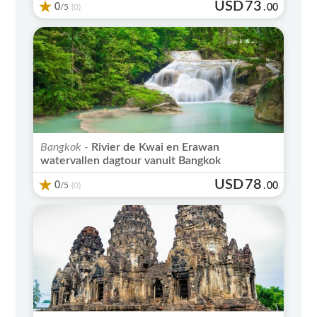
USD
73
0
/5
.
00
(0)
Bangkok -
Rivier de Kwai en Erawan
watervallen dagtour vanuit Bangkok
USD
78
0
/5
.
00
(0)