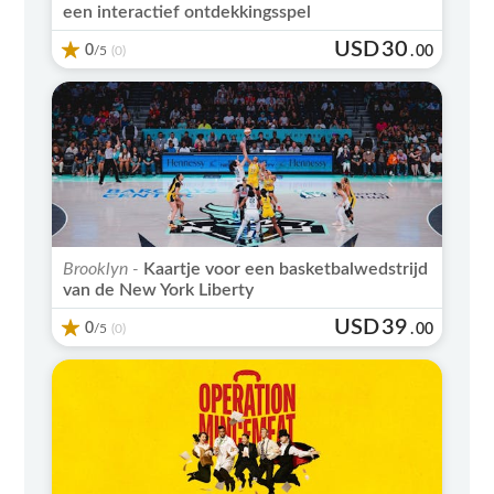
een interactief ontdekkingsspel
USD
30
0
/5
.
00
(0)
Brooklyn -
Kaartje voor een basketbalwedstrijd
van de New York Liberty
USD
39
0
/5
.
00
(0)