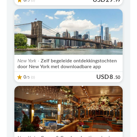
0
/5
.
99
(0)
New York -
Zelf begeleide ontdekkingstochten
door New York met downloadbare app
USD
8
0
/5
.
50
(0)