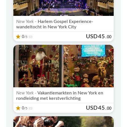
New York -
Harlem Gospel Experience-
wandeltocht in New York City
USD
45
0
/5
.
00
(0)
New York -
Vakantiemarkten in New York en
rondleiding met kerstverlichting
USD
45
0
/5
.
00
(0)