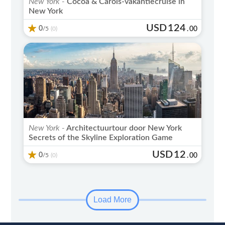
New York -
Cocoa & Carols-vakantiecruise in
New York
USD
124
0
/5
.
00
(0)
New York -
Architectuurtour door New York
Secrets of the Skyline Exploration Game
USD
12
0
/5
.
00
(0)
Load More