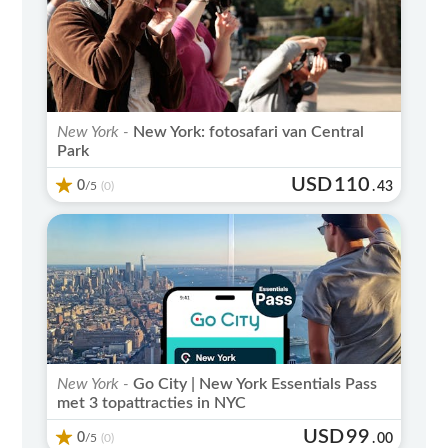
New York -
New York: fotosafari van Central
Park
USD
110
0
/5
.
43
(0)
New York -
Go City | New York Essentials Pass
met 3 topattracties in NYC
USD
99
0
/5
.
00
(0)