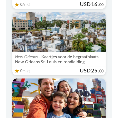
USD
16
0
/5
.
00
(0)
New Orleans -
Kaartjes voor de begraafplaats
New Orleans St. Louis en rondleiding
USD
25
0
/5
.
00
(0)