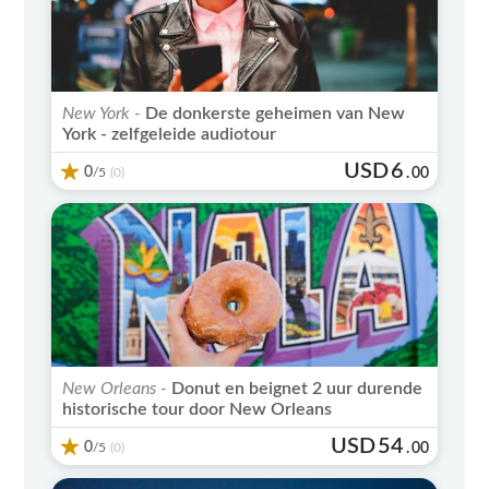
New York -
De donkerste geheimen van New
York - zelfgeleide audiotour
USD
6
0
/5
.
00
(0)
New Orleans -
Donut en beignet 2 uur durende
historische tour door New Orleans
USD
54
0
/5
.
00
(0)