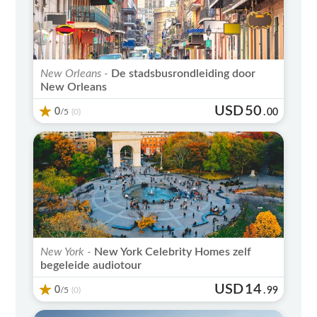
New Orleans -
De stadsbusrondleiding door
New Orleans
USD
50
0
/5
.
00
(0)
New York -
New York Celebrity Homes zelf
begeleide audiotour
USD
14
0
/5
.
99
(0)