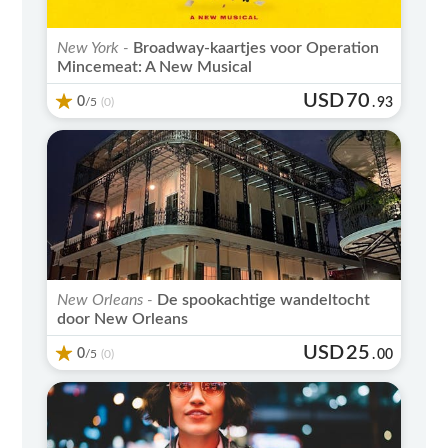
New York -
Broadway-kaartjes voor Operation
Mincemeat: A New Musical
USD
70
0
/5
.
93
(0)
New Orleans -
De spookachtige wandeltocht
door New Orleans
USD
25
0
/5
.
00
(0)