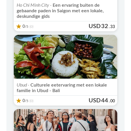
Ho Chi Minh City -
Een ervaring buiten de
gebaande paden in Saigon met een lokale,
deskundige gids
USD
32
0
/5
.
33
(0)
Ubud -
Culturele eetervaring met een lokale
familie in Ubud - Bali
USD
44
0
/5
.
00
(0)