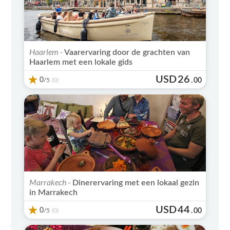
Haarlem -
Vaarervaring door de grachten van
Haarlem met een lokale gids
USD
26
0
/5
.
00
(0)
Marrakech -
Dinerervaring met een lokaal gezin
in Marrakech
USD
44
0
/5
.
00
(0)