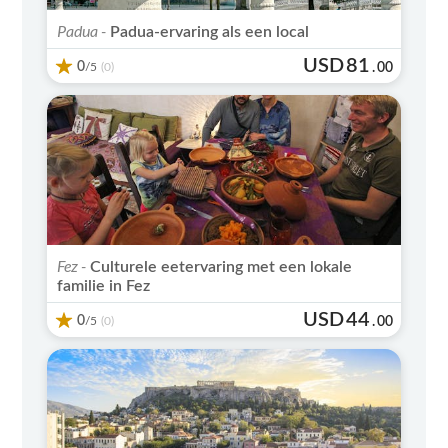
Padua -
Padua-ervaring als een local
USD
81
0
/5
.
00
(0)
Fez -
Culturele eetervaring met een lokale
familie in Fez
USD
44
0
/5
.
00
(0)