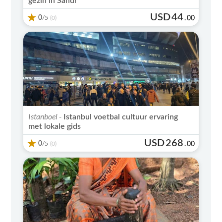
gezin in Sanur
USD
44
0
/5
.
00
(0)
Istanboel -
Istanbul voetbal cultuur ervaring
met lokale gids
USD
268
0
/5
.
00
(0)