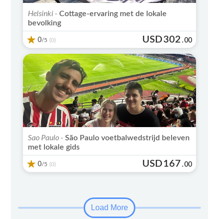
Helsinki -
Cottage-ervaring met de lokale
bevolking
USD
302
0
/5
.
00
(0)
Sao Paulo -
São Paulo voetbalwedstrijd beleven
met lokale gids
USD
167
0
/5
.
00
(0)
Load More