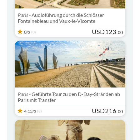
Paris -
Audioführung durch die Schlösser
Fontainebleau und Vaux-le-Vicomte
USD
123
0
(0)
.
00
/5
Paris -
Geführte Tour zu den D-Day-Stränden ab
Paris mit Transfer
USD
216
4.13
(8)
.
00
/5