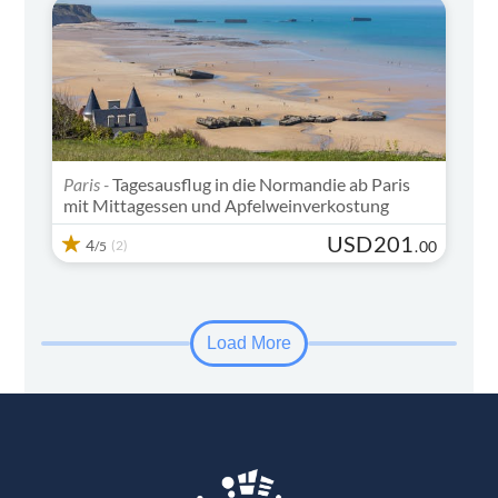
Paris -
Tagesausflug in die Normandie ab Paris
mit Mittagessen und Apfelweinverkostung
USD
201
4
(2)
.
00
/5
Load More