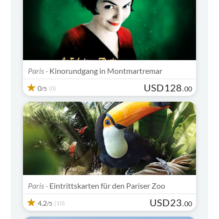
Paris -
Kinorundgang in Montmartremar
USD
128
0
(0)
.
00
/5
Paris -
Eintrittskarten für den Pariser Zoo
USD
23
4.2
(10)
.
00
/5