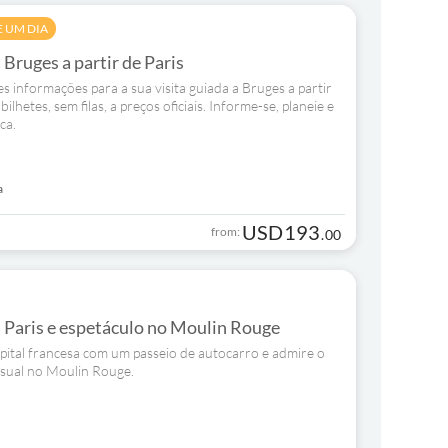
E UM DIA
 Bruges a partir de Paris
 informações para a sua visita guiada a Bruges a partir
ilhetes, sem filas, a preços oficiais. Informe-se, planeie e
ca.
a
USD
193
from:
.
00
a Paris e espetáculo no Moulin Rouge
ital francesa com um passeio de autocarro e admire o
nsual no Moulin Rouge.