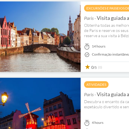
EXCURSÕES E PASSEIOS D
Visita guiada a
Paris -
Obtenha todas as melhores
de Paris e reserve os seus b
reserve a sua visita à Bélgi
14 hours
Confirmação instantâne
0
(0)
/5
ATIVIDADES
Visita guiada 
Paris -
Descubra o encanto da cap
espetáculo divertido e se
4 hours