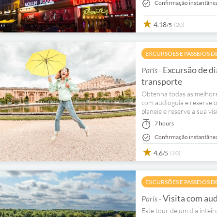
Confirmação instantâne
4.18
(20)
/5
EXCURSÕES E PASSEIOS D
Excursão de di
Paris -
transporte
Obtenha todas as melhores
com audioguia e reserve os 
planeie e reserve a sua visi
7 hours
Confirmação instantâne
4.6
(10)
/5
EXCURSÕES E PASSEIOS D
Visita com aud
Paris -
Este tour de um dia inteiro