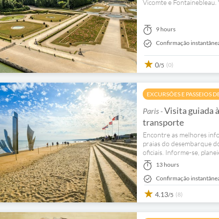
Vicomte e Fontainebleau. 
9 hours
Confirmação instantâne
0
(0)
/5
EXCURSÕES E PASSEIOS D
Visita guiada à
Paris -
transporte
Encontre as melhores infor
praias do desembarque do 
oficiais. Informe-se, planei
13 hours
Confirmação instantâne
4.13
(8)
/5