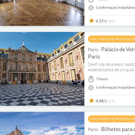
Confirmação instantâne
4.37
(82)
/5
EXCURSÕES E PASSEIOS D
Palácio de Vers
Paris -
Paris
Desfrute de acesso rápido
especializados de um guia 
7 hours
Confirmação instantâne
4.48
(17)
/5
EXCURSÕES E PASSEIOS D
Bilhetes para 
Paris -