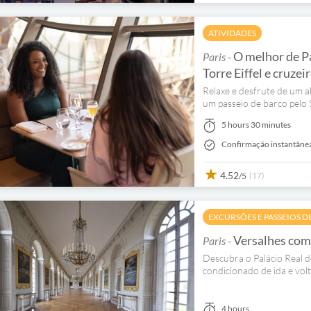
ATIVIDADES
O melhor de Pa
Paris -
Torre Eiffel e cruzei
Relaxe e desfrute de um a
um passeio de barco pelo 
5 hours 30 minutes
Confirmação instantâne
4.52
(17)
/5
EXCURSÕES E PASSEIOS D
Versalhes com a
Paris -
Descubra o Palácio Real d
condicionado de ida e volt
4 hours