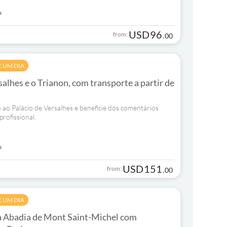
a
USD
96
from:
.
00
E UM DIA
alhes e o Trianon, com transporte a partir de
 ao Palácio de Versalhes e beneficie dos comentários
profissional.
a
USD
151
from:
.
00
E UM DIA
a Abadia de Mont Saint-Michel com