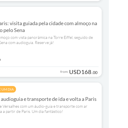
ris: visita guiada pela cidade com almoço na
ro pelo Sena
lmoço com vista panorâmica na Torre Eiffel, seguido de
Sena com audioguia. Reserve já!
a
USD
168
from:
.
00
E UM DIA
udioguia e transporte de ida e volta a Paris
e Versalhes com um áudio-guia e transporte com ar
a a partir de Paris. Um dia fantástico!