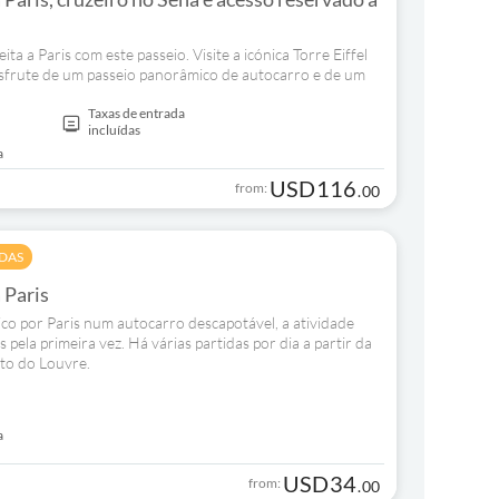
a a Paris com este passeio. Visite a icónica Torre Eiffel
sfrute de um passeio panorâmico de autocarro e de um
Taxas de entrada
incluídas
a
USD
116
from:
.
00
ADAS
 Paris
ico por Paris num autocarro descapotável, a atividade
s pela primeira vez. Há várias partidas por dia a partir da
rto do Louvre.
a
USD
34
from:
.
00