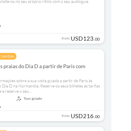
Visite-os no seu próprio ritmo com o seu audioguia.
a
USD
123
from:
.
00
E UM DIA
s praias do Dia D a partir de Paris com
mações sobre a sua visita guiada a partir de Paris às
Dia D na Normandia. Reserve os seus bilhetes às tarifas
e e reserve o seu...
Tour guiado
a
USD
216
from:
.
00