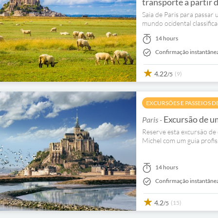
transporte a partir 
Saia de Paris para passar
mundo ocidental classifi
14 hours
Confirmação instantâne
4.22
(9)
/5
EXCURSÕES E PASSEIOS D
Excursão de um
Paris -
Reserve esta excursão de d
Michel com um guia profis
14 hours
Confirmação instantâne
4.2
(15)
/5