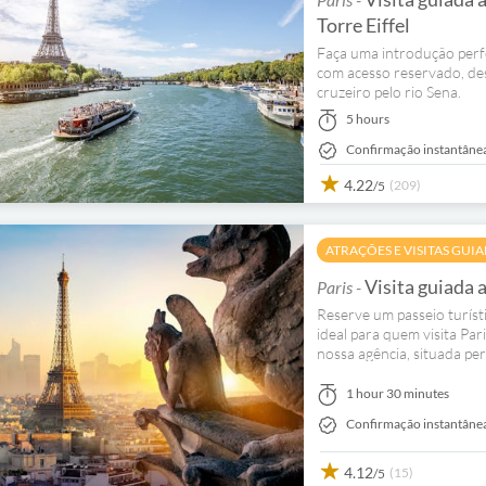
Torre Eiffel
Faça uma introdução perfeit
com acesso reservado, de
cruzeiro pelo rio Sena.
5 hours
Confirmação instantâne
4.22
(209)
/5
eller
ATRAÇÕES E VISITAS GUI
Visita guiada a
Paris -
Reserve um passeio turíst
ideal para quem visita Pari
nossa agência, situada pe
1 hour 30 minutes
Confirmação instantâne
4.12
(15)
/5