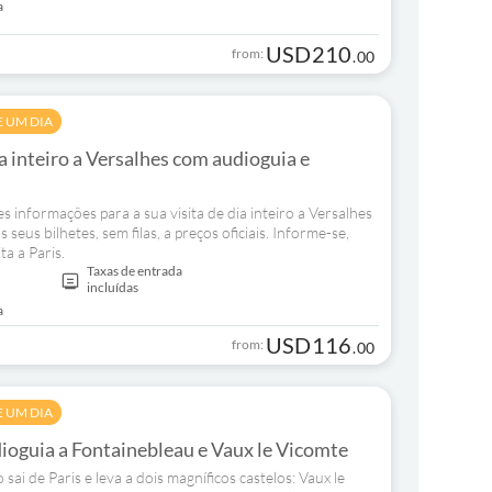
a
USD
210
from:
.
00
E UM DIA
a inteiro a Versalhes com audioguia e
 informações para a sua visita de dia inteiro a Versalhes
seus bilhetes, sem filas, a preços oficiais. Informe-se,
ta a Paris.
Taxas de entrada
incluídas
a
USD
116
from:
.
00
E UM DIA
ioguia a Fontainebleau e Vaux le Vicomte
 sai de Paris e leva a dois magníficos castelos: Vaux le