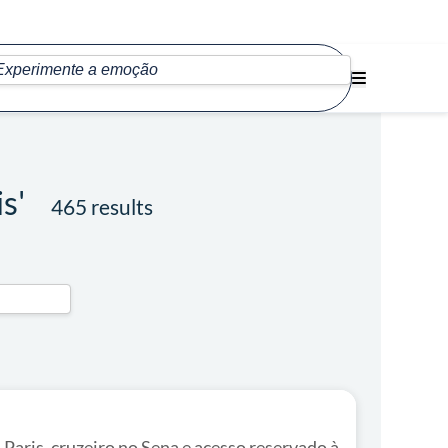
is'
465 results
 Paris, cruzeiro no Sena e acesso reservado à