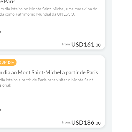
de Paris
 um dia inteiro no Monte Saint-Michel, uma maravilha do
cada como Património Mundial da UNESCO.
a
USD
161
from:
.
00
E UM DIA
 dia ao Mont Saint-Michel a partir de Paris
ia inteiro a partir de Paris para visitar o Monte Saint-
sional!
a
USD
186
from:
.
00