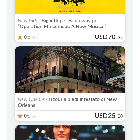
New York -
Biglietti per Broadway per
“Operation Mincemeat: A New Musical”
USD
70
0
/5
.
93
(0)
New Orleans -
Il tour a piedi infestato di New
Orleans
USD
25
0
/5
.
00
(0)