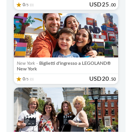
USD
25
0
/5
.
00
(0)
New York -
Biglietti d'ingresso a LEGOLAND®
New York
USD
20
0
/5
.
50
(0)