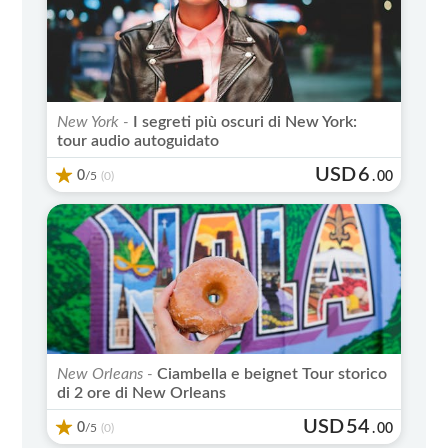
New York -
I segreti più oscuri di New York:
tour audio autoguidato
USD
6
0
/5
.
00
(0)
New Orleans -
Ciambella e beignet Tour storico
di 2 ore di New Orleans
USD
54
0
/5
.
00
(0)