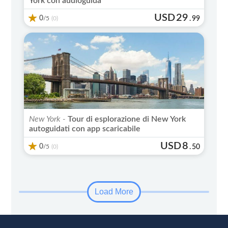
York con audioguida
USD
29
0
/5
.
99
(0)
New York -
Tour di esplorazione di New York
autoguidati con app scaricabile
USD
8
0
/5
.
50
(0)
Load More