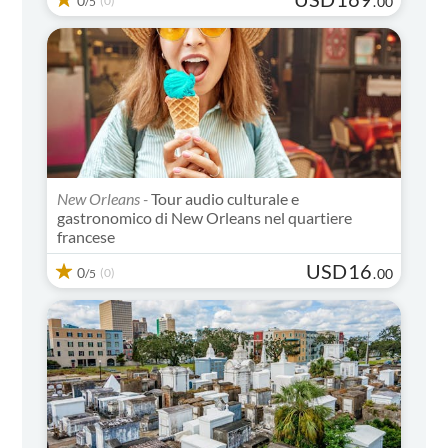
0
(0)
.
00
/5
New Orleans -
Tour audio culturale e
gastronomico di New Orleans nel quartiere
francese
USD
16
0
(0)
.
00
/5