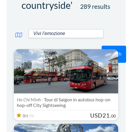
countryside'
289 results
Search
Ho Chi Minh -
Tour di Saigon in autobus hop-on
hop-off City Sightseeing
USD
21
0
(0)
.
00
/5