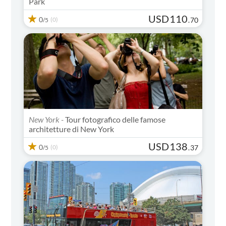
Park
USD
110
0
(0)
.
70
/5
New York -
Tour fotografico delle famose
architetture di New York
USD
138
0
(0)
.
37
/5