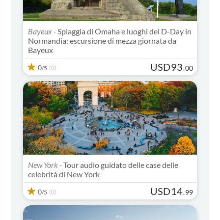
Bayeux -
Spiaggia di Omaha e luoghi del D-Day in
Normandia: escursione di mezza giornata da
Bayeux
USD
93
0
(0)
.
00
/5
New York -
Tour audio guidato delle case delle
celebrità di New York
USD
14
0
(0)
.
99
/5