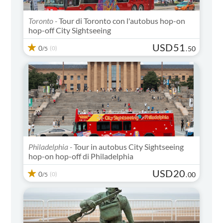
Toronto -
Tour di Toronto con l'autobus hop-on
hop-off City Sightseeing
USD
51
0
(0)
.
50
/5
Philadelphia -
Tour in autobus City Sightseeing
hop-on hop-off di Philadelphia
USD
20
0
(0)
.
00
/5