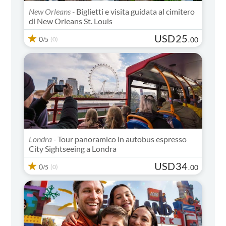
New Orleans -
Biglietti e visita guidata al cimitero
di New Orleans St. Louis
USD
25
0
(0)
.
00
/5
Londra -
Tour panoramico in autobus espresso
City Sightseeing a Londra
USD
34
0
(0)
.
00
/5