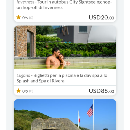
Inverness -
Tour in autobus City Sightseeing hop-
on hop-off di Inverness
USD
20
0
(0)
.
00
/5
Lugano -
Biglietti per la piscina e la day spa allo
Splash and Spa di Rivera
USD
88
0
(0)
.
00
/5