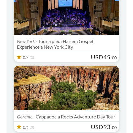
New York -
Tour a piedi Harlem Gospel
Experience a New York City
USD
45
0
(0)
.
00
/5
Göreme -
Cappadocia Rocks Adventure Day Tour
USD
93
0
(0)
.
00
/5