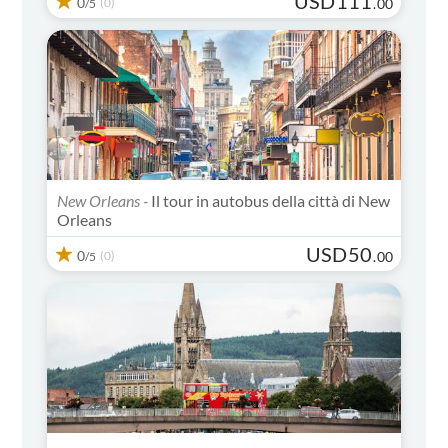
USD
111
0
(0)
.
00
/5
New Orleans -
Il tour in autobus della città di New
Orleans
USD
50
0
(0)
.
00
/5