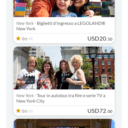
New York -
Biglietti d'ingresso a LEGOLAND®
New York
USD
20
0
(0)
.
50
/5
New York -
Tour in autobus tra film e serie TV a
New York City
USD
72
0
(0)
.
00
/5