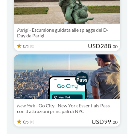
Parigi -
Escursione guidata alle spiagge del D-
Day da Parigi
USD
288
0
(0)
.
00
/5
New York -
Go City | New York Essentials Pass
con 3 attrazioni principali di NYC
USD
99
0
(0)
.
00
/5