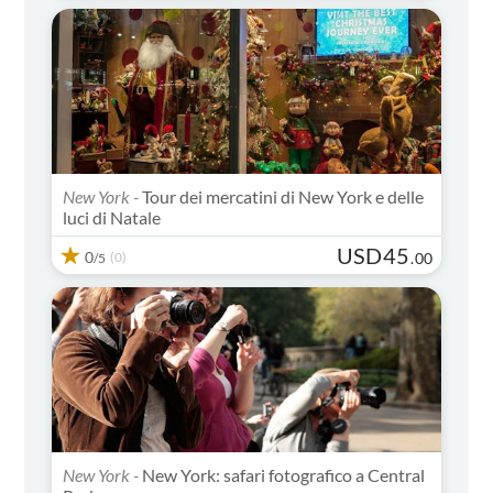
New York -
Tour dei mercatini di New York e delle
luci di Natale
USD
45
0
(0)
.
00
/5
New York -
New York: safari fotografico a Central