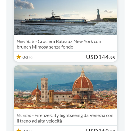
New York -
Crociera Bateaux New York con
brunch Mimosa senza fondo
USD
144
0
(0)
.
95
/5
Venezia -
Firenze City Sightseeing da Venezia con
il treno ad alta velocità
USD
169