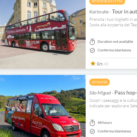
ATTIVITÀ IN CITTÀ
Tour in au
Karlsruhe -
Prenota i tuoi biglietti in
Sosta alla scoperta del Tea
Duration not available
Conferma istantanea
0
(0)
/5
ATTIVITÀ
Pass hop-
São Miguel -
Scopri i paesaggi e la cultu
indicate per esplorare Se
48 hours
Conferma istantanea