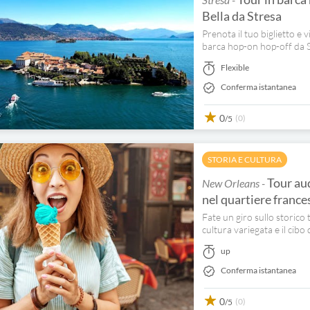
Bella da Stresa
Prenota il tuo biglietto e 
barca hop-on hop-off da Str
Flexible
Conferma istantanea
0
(0)
/5
STORIA E CULTURA
Tour aud
New Orleans -
nel quartiere france
Fate un giro sullo storico 
cultura variegata e il cibo
up
Conferma istantanea
0
(0)
/5