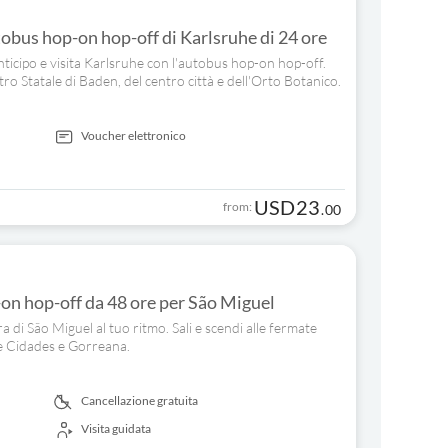
tobus hop-on hop-off di Karlsruhe di 24 ore
 anticipo e visita Karlsruhe con l'autobus hop-on hop-off.
tro Statale di Baden, del centro città e dell'Orto Botanico.
Voucher elettronico
USD
23
from:
.
00
on hop-off da 48 ore per São Miguel
ra di São Miguel al tuo ritmo. Sali e scendi alle fermate
te Cidades e Gorreana.
Cancellazione gratuita
Visita guidata