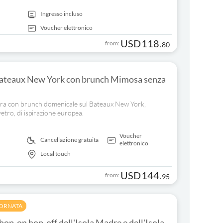
Ingresso incluso
Voucher elettronico
USD
118
from:
.
80
ateaux New York con brunch Mimosa senza
iera con brunch domenicale sul Bateaux New York,
tro, di ispirazione europea.
Voucher
Cancellazione gratuita
elettronico
Local touch
USD
144
from:
.
95
IORNATA
hop-on hop-off dell'Isola Madre e dell'Isola