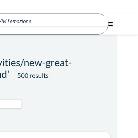
vities/new-great-
ad'
500 results