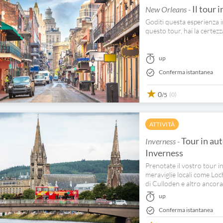
Il tour 
New Orleans -
Goditi questa esperienza 
questo tour, hai la certezz
up
Conferma istantanea
0
(0)
/5
ATTIVITÀ
Tour in aut
Inverness -
Inverness
Prenotate il vostro tour i
meraviglie locali come Loc
di Culloden e altro ancora
up
Conferma istantanea