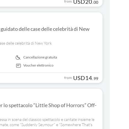
USD
20
from:
.
00
guidato delle case delle celebrità di New
ase delle celebrità di New York
Cancellazione gratuita
Voucher elettronico
USD
14
from:
.
99
er lo spettacolo “Little Shop of Horrors” Off-
a in scena del classico spettacolo e cantate insieme le
amate, come “Suddenly Seymour” e “Somewhere That's