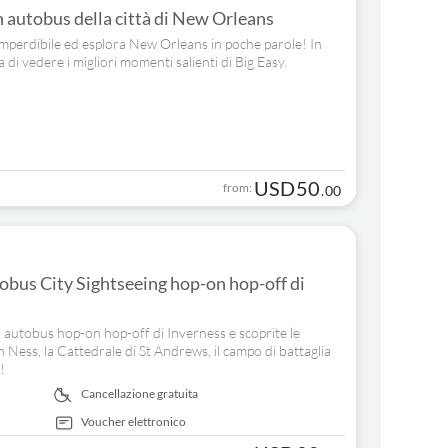
in autobus della città di New Orleans
imperdibile ed esplora New Orleans in poche parole! In
a di vedere i migliori momenti salienti di Big Easy.
USD
50
from:
.
00
obus City Sightseeing hop-on hop-off di
n autobus hop-on hop-off di Inverness e scoprite le
h Ness, la Cattedrale di St Andrews, il campo di battaglia
!
Cancellazione gratuita
Voucher elettronico