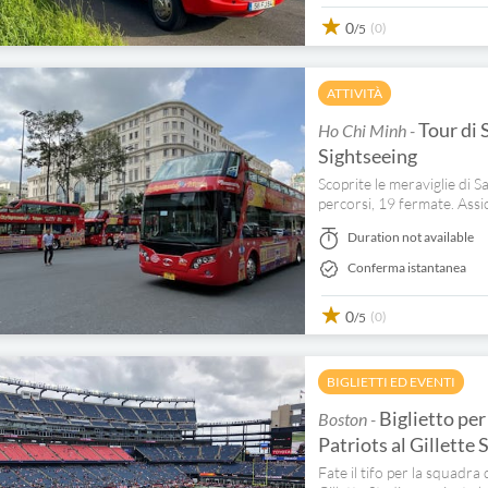
0
(0)
/5
ATTIVITÀ
Tour di 
Ho Chi Minh -
Sightseeing
Scoprite le meraviglie di 
percorsi, 19 fermate. Assi
Duration not available
Conferma istantanea
0
(0)
/5
BIGLIETTI ED EVENTI
Biglietto per
Boston -
Patriots al Gillette
Fate il tifo per la squadr