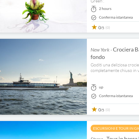
Green”.
2 hours
Conferma istantanea
0
(0)
/5
Crociera B
New York -
fondo
Goditi una deliziosa croc
completamente chiuso in ve
up
Conferma istantanea
0
(0)
/5
ESCURSIONI E TOUR IN G
Tour in barca 
Stresa -