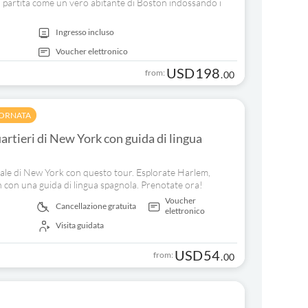
la partita come un vero abitante di Boston indossando i
Ingresso incluso
Voucher elettronico
USD
198
from:
.
00
IORNATA
artieri di New York con guida di lingua
urale di New York con questo tour. Esplorate Harlem,
con una guida di lingua spagnola. Prenotate ora!
Voucher
Cancellazione gratuita
elettronico
Visita guidata
USD
54
from:
.
00