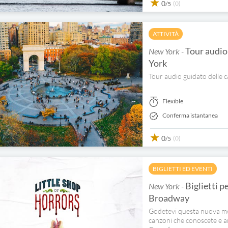
0
(0)
/5
ATTIVITÀ
Tour audio 
New York -
York
Tour audio guidato delle c
Flexible
Conferma istantanea
0
(0)
/5
BIGLIETTI ED EVENTI
Biglietti p
New York -
Broadway
Godetevi questa nuova mess
canzoni che conoscete e 