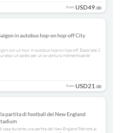
USD
49
from:
.
00
Saigon in autobus hop-on hop-off City
Saigon con un tour in autobus hop-on hop-off. Esplorate 2
curatevi un posto per un'avventura indimenticabile!
USD
21
from:
.
00
 la partita di football dei New England
 Stadium
a di casa durante una partita dei New England Patriots al