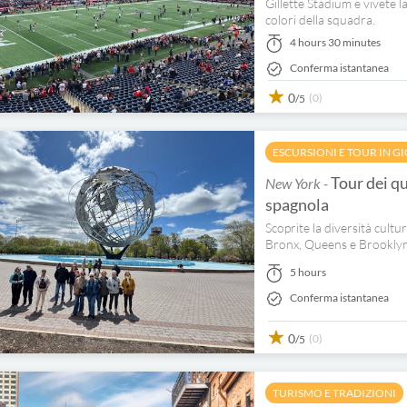
Gillette Stadium e vivete 
colori della squadra.
4 hours 30 minutes
Conferma istantanea
0
(0)
/5
ESCURSIONI E TOUR IN G
Tour dei qu
New York -
spagnola
Scoprite la diversità cult
Bronx, Queens e Brooklyn 
5 hours
Conferma istantanea
0
(0)
/5
TURISMO E TRADIZIONI