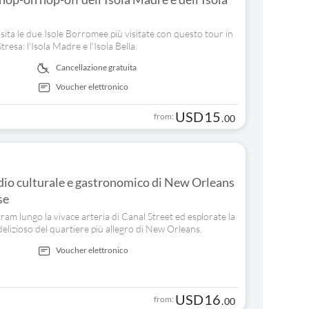
visita le due Isole Borromee più visitate con questo tour in
esa: l'Isola Madre e l'Isola Bella.
Cancellazione gratuita
Voucher elettronico
USD
15
from:
.
00
io culturale e gastronomico di New Orleans
se
tram lungo la vivace arteria di Canal Street ed esplorate la
 delizioso del quartiere più allegro di New Orleans.
Voucher elettronico
USD
16
from:
.
00