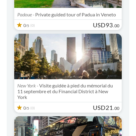
Padoue -
Private guided tour of Padua in Veneto
USD
93
0
(0)
.
00
/5
New York -
Visite guidée à pied du mémorial du
11 septembre et du Financial District à New
York
USD
21
0
(0)
.
00
/5