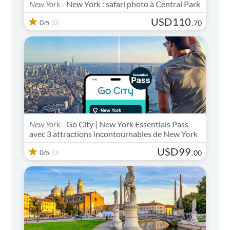
New York -
New York : safari photo à Central Park
USD
110
0
(0)
.
70
/5
New York -
Go City | New York Essentials Pass
avec 3 attractions incontournables de New York
USD
99
0
(0)
.
00
/5