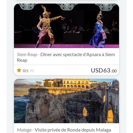
Siem Reap -
Dîner avec spectacle d'Apsara à Siem
Reap
USD
63
0
(0)
.
00
/5
Malaga -
Visite privée de Ronda depuis Malaga