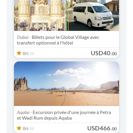
Dubai -
Billets pour le Global Village avec
transfert optionnel à l'hôtel
USD
40
0
(0)
.
00
/5
Aqaba -
Excursion privée d'une journée à Petra
et Wadi Rum depuis Aqaba
USD
466
0
(0)
.
00
/5