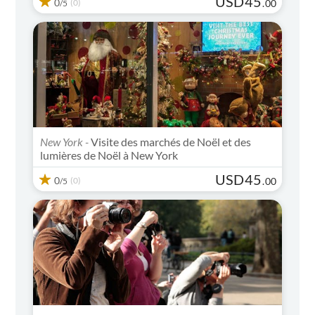
USD
45
0
(0)
.
00
/5
New York -
Visite des marchés de Noël et des
lumières de Noël à New York
USD
45
0
(0)
.
00
/5