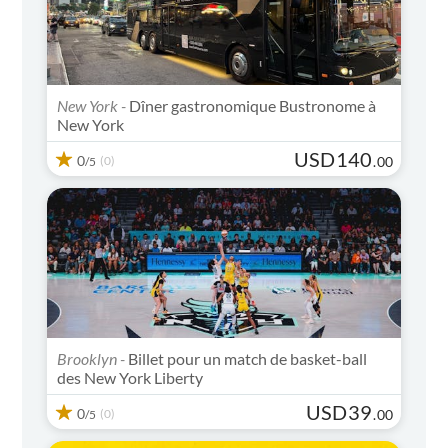
New York -
Dîner gastronomique Bustronome à
New York
USD
140
0
(0)
.
00
/5
Brooklyn -
Billet pour un match de basket-ball
des New York Liberty
USD
39
0
(0)
.
00
/5