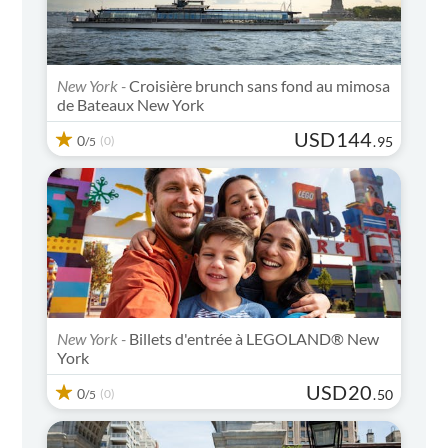
New York -
Croisière brunch sans fond au mimosa
de Bateaux New York
USD
144
0
(0)
.
95
/5
New York -
Billets d'entrée à LEGOLAND® New
York
USD
20
0
(0)
.
50
/5