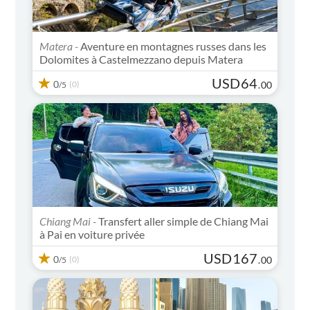
Matera -
Aventure en montagnes russes dans les
Dolomites à Castelmezzano depuis Matera
USD
64
0
(0)
.
00
/5
Chiang Mai -
Transfert aller simple de Chiang Mai
à Pai en voiture privée
USD
167
0
(0)
.
00
/5