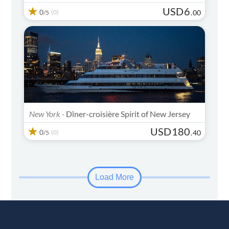
USD
6
0
(0)
.
00
/5
New York -
Dîner-croisière Spirit of New Jersey
USD
180
0
(0)
.
40
/5
Load More