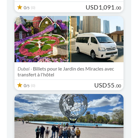
USD
1,091
0
(0)
.
00
/5
Dubai -
Billets pour le Jardin des Miracles avec
transfert à l'hôtel
USD
55
0
(0)
.
00
/5