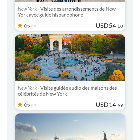
New York -
Visite des arrondissements de New
York avec guide hispanophone
USD
54
0
(0)
.
00
/5
New York -
Visite guidée audio des maisons des
célébrités de New York
USD
14
0
(0)
.
99
/5