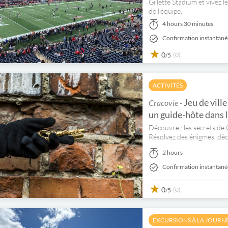
Gillette Stadium et vivez 
de l'équipe.
4 hours 30 minutes
Confirmation instantané
0
(0)
/5
ACTIVITÉS
Jeu de ville
Cracovie -
un guide-hôte dans la 
Découvrez les secrets de C
Résolvez des énigmes, déch
2 hours
Confirmation instantané
0
(0)
/5
EXCURSIONS À LA JOURN