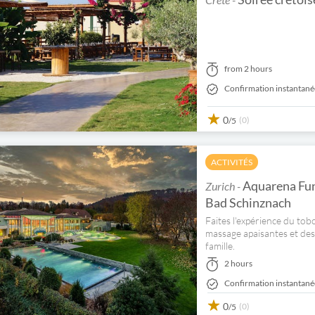
from 2 hours
Confirmation instantané
0
(0)
/5
ACTIVITÉS
Aquarena Fun 
Zurich -
Bad Schinznach
Faites l'expérience du to
massage apaisantes et des
famille.
2 hours
Confirmation instantané
0
(0)
/5