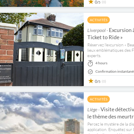
0
(0)
/5
ACTIVITÉS
Excursion à
Liverpool -
Ticket to Ride »
Réservez l'excursion « Bea
lieux emblématiques des F
experts.
4 hours
Confirmation instantané
0
(0)
/5
ACTIVITÉS
Visite détecti
Liège -
le thème des meurtr
Percez le mystère de la dis
application. Enquêtez sur 