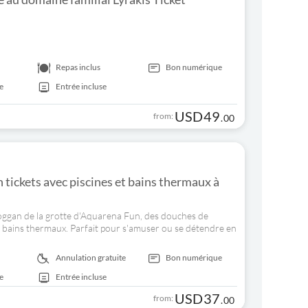
Repas inclus
Bon numérique
e
Entrée incluse
USD
49
from:
.
00
tickets avec piscines et bains thermaux à
boggan de la grotte d'Aquarena Fun, des douches de
 bains thermaux. Parfait pour s'amuser ou se détendre en
Annulation gratuite
Bon numérique
e
Entrée incluse
USD
37
from:
.
00