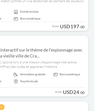
le match comme un vrai Bostonien en portant les couleurs
Entrée incluse
e
Bon numérique
USD
197
from:
.
00
 interactif sur le thème de l'espionnage avec
vieille ville de Cra...
racovie lors d'une mission d'espionnage interactive.
iffrez des codes et apprenez l'histoire.
Annulation gratuite
Bon numérique
e
Touche locale
USD
24
from:
.
00
ÉE