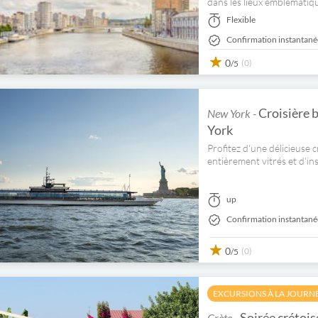
dans les lieux emblématique
Flexible
Confirmation instantané
0
(0)
/5
Croisière 
New York -
York
Profitez d'une délicieuse
entièrement vitrés et d'i
up
Confirmation instantané
0
(0)
/5
EXCURSIONS À LA JOURN
Soirée crétois
Crète -