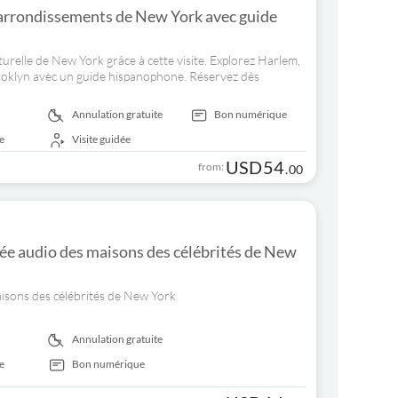
 arrondissements de New York avec guide
turelle de New York grâce à cette visite. Explorez Harlem,
ooklyn avec un guide hispanophone. Réservez dès
Annulation gratuite
Bon numérique
e
Visite guidée
USD
54
from:
.
00
ée audio des maisons des célébrités de New
aisons des célébrités de New York
Annulation gratuite
e
Bon numérique