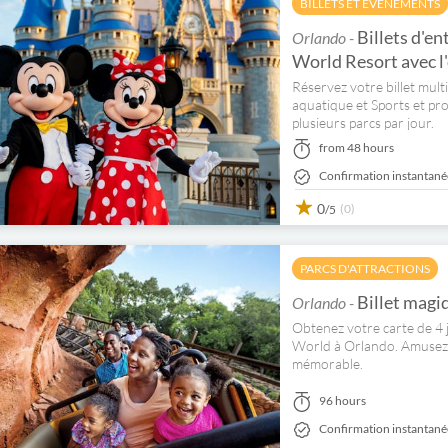
BILLETS ET ÉVÉNEMENTS
Billets d'en
Orlando -
World Resort avec l'
Réservez votre billet mult
aquatique et Sports et prof
plusieurs parcs par jour.
from 48 hours
Confirmation instantané
0
(0)
/5
PARCS D'ATTRACTIONS
Billet magi
Orlando -
Obtenez votre carte de 4 j
World à Orlando. Amusez-v
mémorable.
96 hours
Confirmation instantané