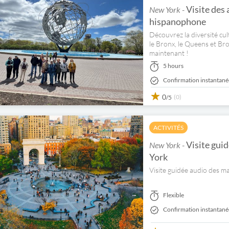
Visite des
New York -
hispanophone
Découvrez la diversité cul
le Bronx, le Queens et Br
maintenant !
5 hours
Confirmation instantané
0
(0)
/5
ACTIVITÉS
Visite guid
New York -
York
Visite guidée audio des m
Flexible
Confirmation instantané