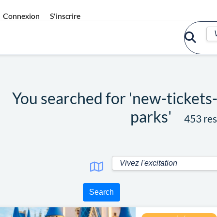
Connexion
S'inscrire
You searched for 'new-ticket
parks'
453 res
Search