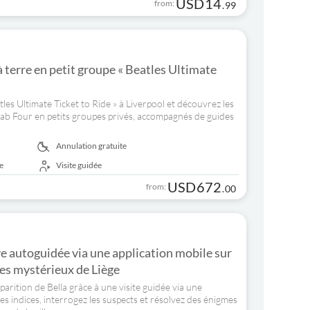
USD
14
from:
.
99
 terre en petit groupe « Beatles Ultimate
tles Ultimate Ticket to Ride » à Liverpool et découvrez les
ab Four en petits groupes privés, accompagnés de guides
Annulation gratuite
e
Visite guidée
USD
672
from:
.
00
ve autoguidée via une application mobile sur
es mystérieux de Liège
parition de Bella grâce à une visite guidée via une
les indices, interrogez les suspects et résolvez des énigmes