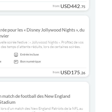
USD
442
from:
.
75
trée pour les « Disney Jollywood Nights », du
nvier
le soirée festive : « Jollywood Nights ». Profitez de vos
 des temps d'attente réduits, lors de certaines soirées.
Entrée incluse
e
Bon numérique
USD
175
from:
.
26
un match de football des New England
 Stadium
e lors d'un match des New England Patriots de la NFL au