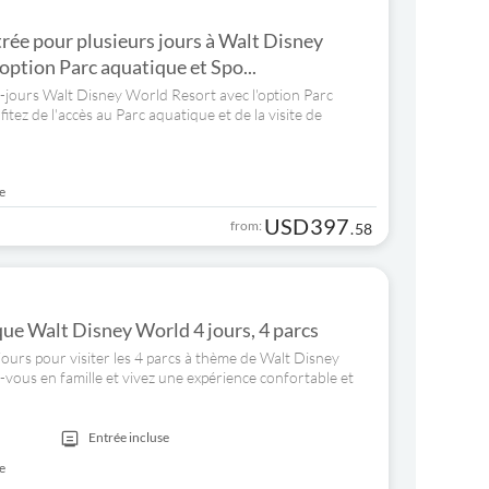
trée pour plusieurs jours à Walt Disney
option Parc aquatique et Spo...
i-jours Walt Disney World Resort avec l'option Parc
itez de l'accès au Parc aquatique et de la visite de
e
USD
397
from:
.
58
que Walt Disney World 4 jours, 4 parcs
ours pour visiter les 4 parcs à thème de Walt Disney
ous en famille et vivez une expérience confortable et
Entrée incluse
e