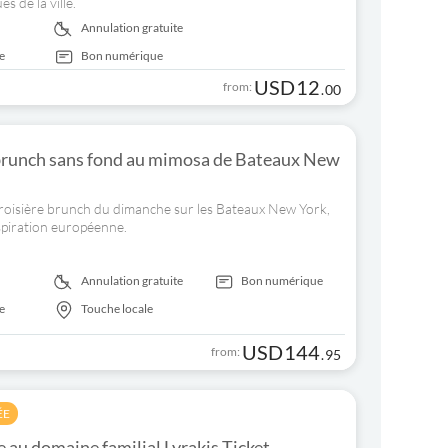
s de la ville.
Annulation gratuite
e
Bon numérique
USD
12
from:
.
00
brunch sans fond au mimosa de Bateaux New
 croisière brunch du dimanche sur les Bateaux New York,
nspiration européenne.
Annulation gratuite
Bon numérique
e
Touche locale
USD
144
from:
.
95
ÉE
e au domaine familial Lyrakis Ticket