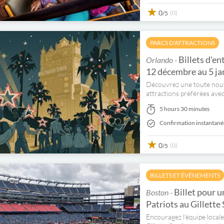
0
(0)
/5
PARCS D'ATTRACTIONS
Billets d'en
Orlando -
12 décembre au 5 ja
Découvrez une toute nouvel
attractions préférées avec
5 hours 30 minutes
Confirmation instantané
0
(0)
/5
BILLETS ET ÉVÉNEMENTS
Billet pour 
Boston -
Patriots au Gillette
Encouragez l'équipe local