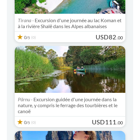
Tirana -
Excursion d'une journée au lac Koman et
à la rivière Shalë dans les Alpes albanaises
USD
82
0
(0)
.
00
/5
Pärnu -
Excursion guidée d'une journée dans la
nature, y compris le ferrage des tourbières et le
canoë
USD
111
0
(0)
.
00
/5