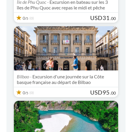
Île de Phu Quoc -
Excursion en bateau sur les 3
îles de Phu Quoc avec repas le midi et pêche
USD
31
0
(0)
.
00
/5
Bilbao -
Excursion d'une journée sur la Côte
basque française au départ de Bilbao
USD
95
0
(0)
.
00
/5