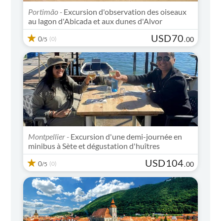
Portimão -
Excursion d'observation des oiseaux
au lagon d'Abicada et aux dunes d'Alvor
USD
70
0
(0)
.
00
/5
Montpellier -
Excursion d'une demi-journée en
minibus à Sète et dégustation d'huîtres
USD
104
0
(0)
.
00
/5