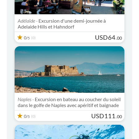
Adélaïde -
Excursion d'une demi-journée à
Adelaide Hills et Hahndorf
USD
64
0
(0)
.
00
/5
Naples -
Excursion en bateau au coucher du soleil
dans le golfe de Naples avec apéritif et baignade
USD
111
0
(0)
.
00
/5