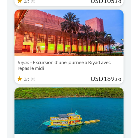
USD
105
0
(0)
.
00
/5
Riyad -
Excursion d'une journée à Riyad avec
repas le midi
USD
189
0
(0)
.
00
/5