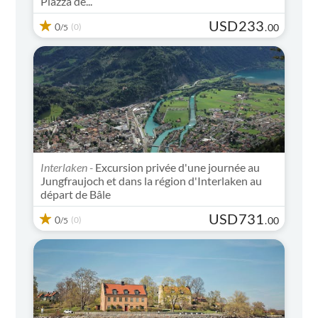
Piazza de...
USD
233
0
(0)
.
00
/5
Interlaken -
Excursion privée d'une journée au
Jungfraujoch et dans la région d'Interlaken au
départ de Bâle
USD
731
0
(0)
.
00
/5