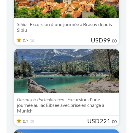
Sibiu -
Excursion d'une journée à Brasov depuis
Sibiu
USD
99
0
(0)
.
00
/5
Garmisch-Partenkirchen -
Excursion d'une
journée au lac Eibsee avec prise en charge à
Munich
USD
221
0
(0)
.
00
/5