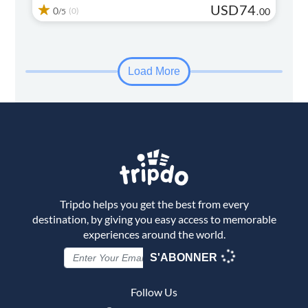
USD
74
0
(0)
.
00
/5
Load More
Tripdo helps you get the best from every
destination, by giving you easy access to memorable
experiences around the world.
S'ABONNER
Follow Us