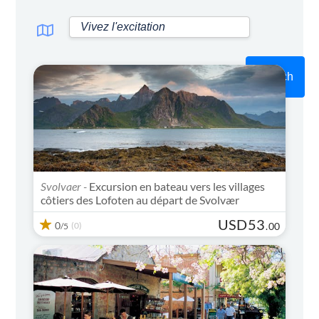
Search
Svolvaer -
Excursion en bateau vers les villages
côtiers des Lofoten au départ de Svolvær
USD
53
0
(0)
.
00
/5