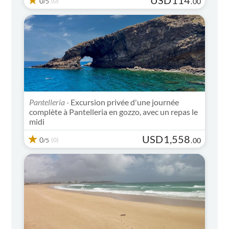
0
(0)
.
00
/5
Pantelleria -
Excursion privée d'une journée
complète à Pantelleria en gozzo, avec un repas le
midi
USD
1,558
0
(0)
.
00
/5