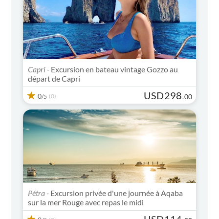
Capri -
Excursion en bateau vintage Gozzo au
départ de Capri
USD
298
0
(0)
.
00
/5
Pétra -
Excursion privée d'une journée à Aqaba
sur la mer Rouge avec repas le midi
USD
114