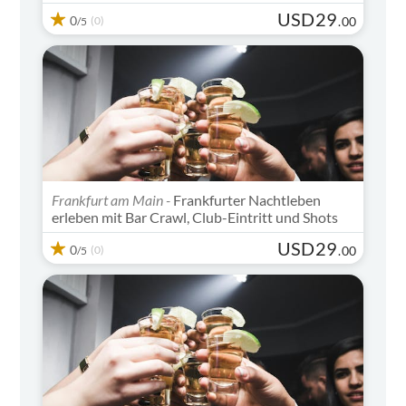
USD
29
0
(0)
.
00
/5
Frankfurt am Main -
Frankfurter Nachtleben
erleben mit Bar Crawl, Club-Eintritt und Shots
USD
29
0
(0)
.
00
/5