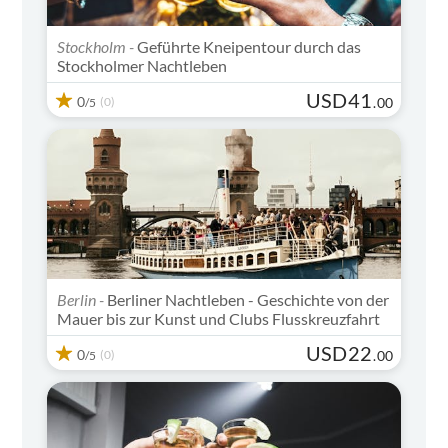
Stockholm -
Geführte Kneipentour durch das
Stockholmer Nachtleben
USD
41
0
(0)
.
00
/5
Berlin -
Berliner Nachtleben - Geschichte von der
Mauer bis zur Kunst und Clubs Flusskreuzfahrt
USD
22
0
(0)
.
00
/5