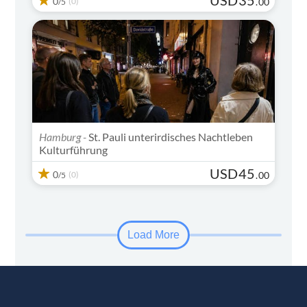
0
(0)
.
00
/5
Hamburg -
St. Pauli unterirdisches Nachtleben
Kulturführung
USD
45
0
(0)
.
00
/5
Load More