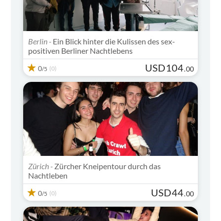
Berlin -
Ein Blick hinter die Kulissen des sex-
positiven Berliner Nachtlebens
USD
104
0
(0)
.
00
/5
Zürich -
Zürcher Kneipentour durch das
Nachtleben
USD
44
0
(0)
.
00
/5