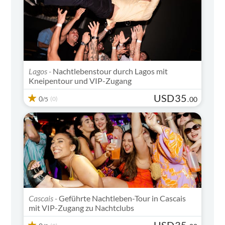
Lagos -
Nachtlebenstour durch Lagos mit
Kneipentour und VIP-Zugang
USD
35
0
(0)
.
00
/5
Cascais -
Geführte Nachtleben-Tour in Cascais
mit VIP-Zugang zu Nachtclubs
USD
35