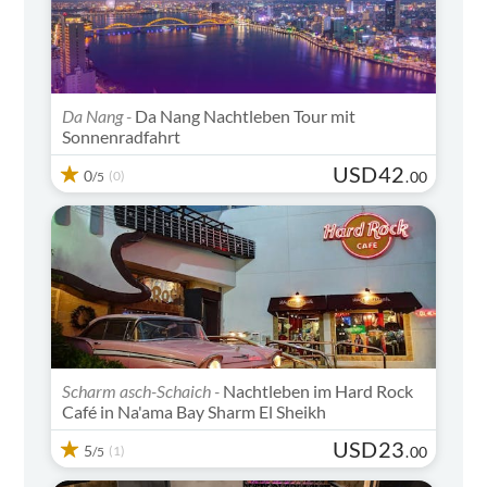
Da Nang -
Da Nang Nachtleben Tour mit
Sonnenradfahrt
USD
42
0
(0)
.
00
/5
Scharm asch-Schaich -
Nachtleben im Hard Rock
Café in Na'ama Bay Sharm El Sheikh
USD
23
5
(1)
.
00
/5