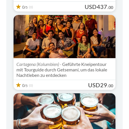
USD
437
0
(0)
.
00
/5
Cartagena (Kolumbien) -
Geführte Kneipentour
mit Tourguide durch Getsemaní, um das lokale
Nachtleben zu entdecken
USD
29
0
(0)
.
00
/5