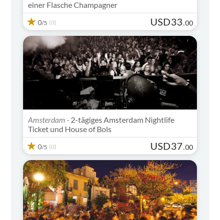
einer Flasche Champagner
USD
33
0
(0)
.
00
/5
Amsterdam -
2-tägiges Amsterdam Nightlife
Ticket und House of Bols
USD
37
0
(0)
.
00
/5