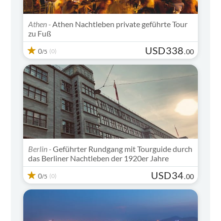
Athen -
Athen Nachtleben private geführte Tour
zu Fuß
USD
338
0
(0)
.
00
/5
Berlin -
Geführter Rundgang mit Tourguide durch
das Berliner Nachtleben der 1920er Jahre
USD
34
0
(0)
.
00
/5