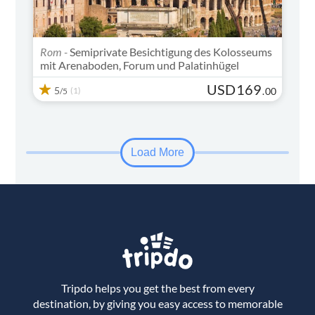
Rom -
Semiprivate Besichtigung des Kolosseums
mit Arenaboden, Forum und Palatinhügel
USD
169
5
(1)
.
00
/5
Load More
Tripdo helps you get the best from every
destination, by giving you easy access to memorable