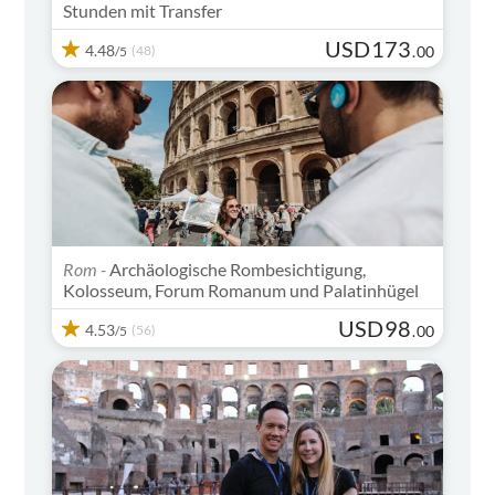
Stunden mit Transfer
USD
173
4.48
(48)
.
00
/5
Unbedingt anschauen
Rom -
Archäologische Rombesichtigung,
Kolosseum, Forum Romanum und Palatinhügel
USD
98
4.53
(56)
.
00
/5