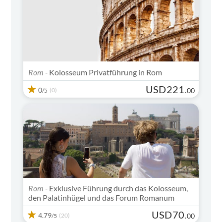
Rom -
Kolosseum Privatführung in Rom
USD
221
0
(0)
.
00
/5
Rom -
Exklusive Führung durch das Kolosseum,
den Palatinhügel und das Forum Romanum
USD
70
4.79
(20)
.
00
/5