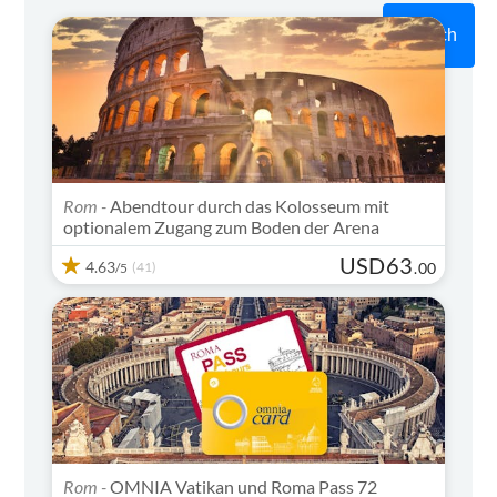
Search
Rom -
Abendtour durch das Kolosseum mit
optionalem Zugang zum Boden der Arena
USD
63
4.63
(41)
.
00
/5
Rom -
OMNIA Vatikan und Roma Pass 72