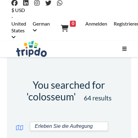
$ USD
-
United
German
Anmelden
Registriere
0
States
You searched for
'colosseum'
64 results