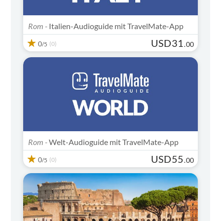
Rom -
Italien-Audioguide mit TravelMate-App
USD
31
0
(0)
.
00
/5
Rom -
Welt-Audioguide mit TravelMate-App
USD
55
0
(0)
.
00
/5