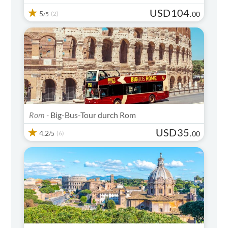
USD
104
5
(2)
.
00
/5
Rom -
Big-Bus-Tour durch Rom
USD
35
4.2
(6)
.
00
/5