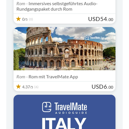
Rom -
Immersives selbstgeführtes Audio-
Rundgangspaket durch Rom
USD
54
0
(0)
.
00
/5
Rom -
Rom mit TravelMate App
USD
6
4.37
(6)
.
00
/5