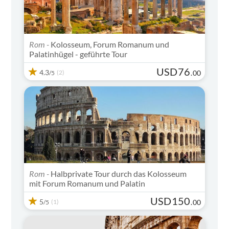
Rom -
Kolosseum, Forum Romanum und
Palatinhügel - geführte Tour
USD
76
4.3
(2)
.
00
/5
Rom -
Halbprivate Tour durch das Kolosseum
mit Forum Romanum und Palatin
USD
150
5
(1)
.
00
/5