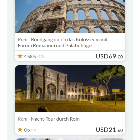
Rom -
Rundgang durch das Kolosseum mit
Forum Romanum und Palatinhügel
USD
69
4.58
(35)
.
00
/5
Rom -
Nacht-Tour durch Rom
USD
21
0
(0)
.
60
/5