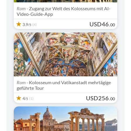
Rom -
Zugang zur Welt des Kolosseums mit AI-
Video-Guide-App
USD
46
3.9
(4)
.
00
/5
Rom -
Kolosseum und Vatikanstadt mehrtägige
geführte Tour
USD
256
4
(1)
.
00
/5