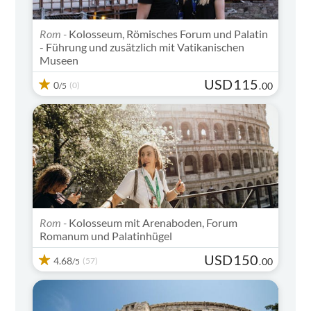
Rom -
Kolosseum, Römisches Forum und Palatin
- Führung und zusätzlich mit Vatikanischen
Museen
USD
115
0
(0)
.
00
/5
Unbedingt anschauen
Rom -
Kolosseum mit Arenaboden, Forum
Romanum und Palatinhügel
USD
150
4.68
(57)
.
00
/5