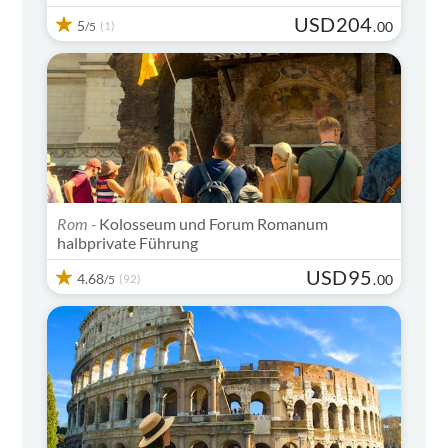
USD
204
5
(1)
.
00
/5
Rom -
Kolosseum und Forum Romanum
halbprivate Führung
USD
95
4.68
(92)
.
00
/5