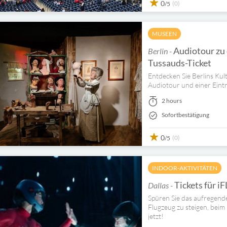
0
(0)
/5
MUSEEN
Audiotour zu
Berlin -
Tussauds-Ticket
Entdecken Sie Berlins Kul
Audiotour und einer Eint
2 hours
Sofortbestätigung
0
(0)
/5
INDOOR-AKTIVITÄTEN
Tickets für i
Dallas -
Spüren Sie das aufregende
Flugzeug zu steigen, beim
jetzt!