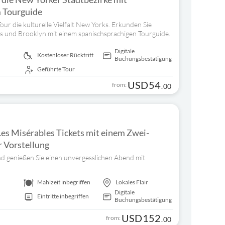
 Tourguide
our die kulturelle Vielfalt New Yorks. Erkunden Sie
s und Brooklyn mit einem spanischsprachigen Tourguide.
Digitale
Kostenloser Rücktritt
Buchungsbestätigung
Geführte Tour
USD
54
from:
.
00
Les Misérables Tickets mit einem Zwei-
 Vorstellung
nd genießen Sie einen unvergesslichen Abend mit
Mahlzeit inbegriffen
Lokales Flair
Digitale
Eintritte inbegriffen
Buchungsbestätigung
USD
152
from:
.
00