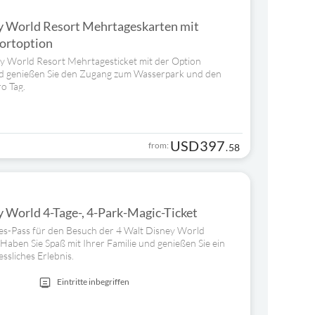
 World Resort Mehrtageskarten mit
ortoption
ey World Resort Mehrtagesticket mit der Option
d genießen Sie den Zugang zum Wasserpark und den
o Tag.
USD
397
from:
.
58
 World 4-Tage-, 4-Park-Magic-Ticket
ges-Pass für den Besuch der 4 Walt Disney World
aben Sie Spaß mit Ihrer Familie und genießen Sie ein
sliches Erlebnis.
Eintritte inbegriffen