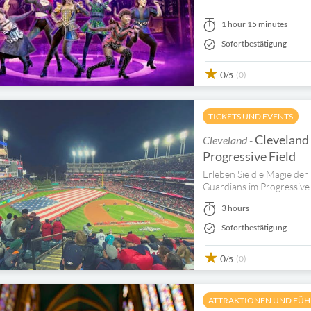
1 hour 15 minutes
Sofortbestätigung
0
(0)
/5
TICKETS UND EVENTS
Cleveland 
Cleveland -
Progressive Field
Erleben Sie die Magie der
Guardians im Progressive 
3 hours
Sofortbestätigung
0
(0)
/5
ATTRAKTIONEN UND FÜ