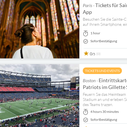
Tickets für Sa
Paris -
App
Besuchen Sie die Sainte-C
auf Ihrem Smartphone, ein
1 hour
Sofortbestätigung
0
(0)
/5
TICKETS UND EVENTS
Eintrittskart
Boston -
Patriots im Gillett
Feuern Sie das Heimteam b
Stadium an und erleben Sie
des Teams tragen.
4 hours 30 minutes
Sofortbestätigung