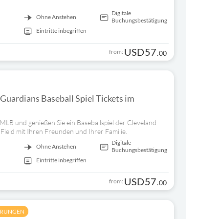
Digitale
Ohne Anstehen
Buchungsbestätigung
Eintritte inbegriffen
USD
57
from:
.
00
Guardians Baseball Spiel Tickets im
 MLB und genießen Sie ein Baseballspiel der Cleveland
Field mit Ihren Freunden und Ihrer Familie.
Digitale
Ohne Anstehen
Buchungsbestätigung
Eintritte inbegriffen
USD
57
from:
.
00
HRUNGEN