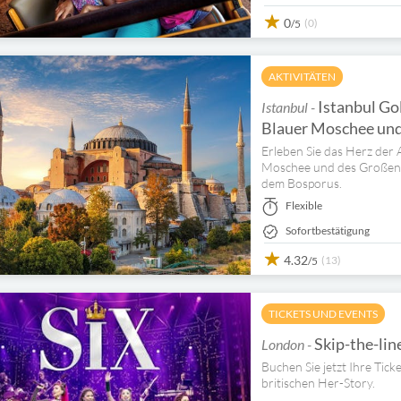
0
(0)
/5
AKTIVITÄTEN
Istanbul Go
Istanbul -
Blauer Moschee und
Erleben Sie das Herz der 
Moschee und des Großen Ü
dem Bosporus.
Flexible
Sofortbestätigung
4.32
(13)
/5
TICKETS UND EVENTS
Skip-the-line
London -
Buchen Sie jetzt Ihre Tick
britischen Her-Story.