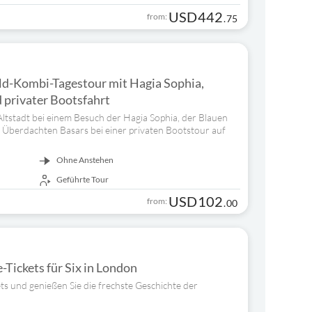
USD
442
from:
.
75
ld-Kombi-Tagestour mit Hagia Sophia,
 privater Bootsfahrt
Altstadt bei einem Besuch der Hagia Sophia, der Blauen
berdachten Basars bei einer privaten Bootstour auf
Ohne Anstehen
Geführte Tour
USD
102
from:
.
00
-Tickets für Six in London
ets und genießen Sie die frechste Geschichte der