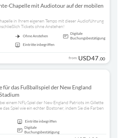
inte-Chapelle mit Audiotour auf der mobilen
hapelle in Ihrem eigenen Tempo mit dieser Audioführung
schließlich Tickets ohne Anstehen!
Digitale
Ohne Anstehen
Buchungsbestätigung
Eintritte inbegriffen
USD
47
from:
.
00
e für das Fußballspiel der New England
e Stadium
ei einem NFL-Spiel der New England Patriots im Gillette
 das Spiel wie ein echter Bostoner, indem Sie die Farben
Eintritte inbegriffen
Digitale
Buchungsbestätigung