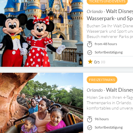
TICKETS UND EVENTS
Walt Disney
Orlando -
Wasserpark- und Sp
Buchen Sie Ihr Walt Disn
Wasserpark und Sport un
Besuch mehrerer Parks pr
from 48 hours
Sofortbestätigung
0
(0)
/5
FREIZEITPARKS
Walt Disney
Orlando -
Holen Sie sich Ihren 4-Ta
Themenparks in Orlando. H
komfortables und unverges
96 hours
Sofortbestätigung