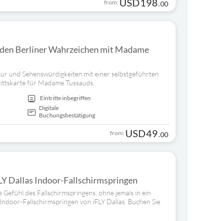
USD
198
from:
.
00
 den Berliner Wahrzeichen mit Madame
tur und Sehenswürdigkeiten mit einer selbstgeführten
rittskarte für Madame Tussauds.
Eintritte inbegriffen
Digitale
Buchungsbestätigung
USD
49
from:
.
00
FLY Dallas Indoor-Fallschirmspringen
 Gefühl des Fallschirmspringens, ohne jemals in ein
 Indoor-Fallschirmspringen von iFLY Dallas. Buchen Sie