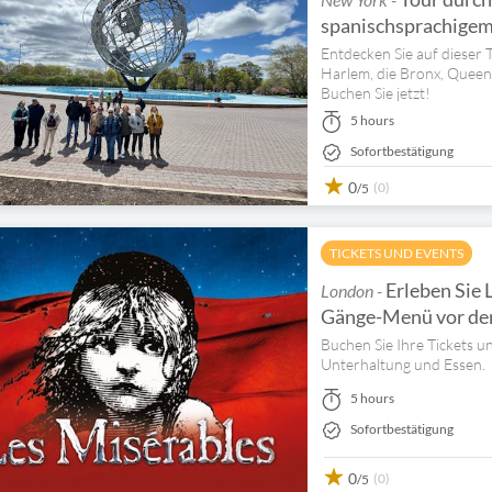
spanischsprachigem
Entdecken Sie auf dieser T
Harlem, die Bronx, Queen
Buchen Sie jetzt!
5 hours
Sofortbestätigung
0
(0)
/5
TICKETS UND EVENTS
Erleben Sie 
London -
Gänge-Menü vor der
Buchen Sie Ihre Tickets u
Unterhaltung und Essen.
5 hours
Sofortbestätigung
0
(0)
/5