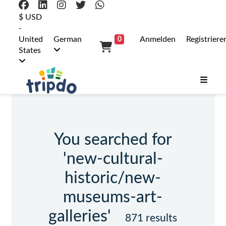
$ USD
-
United
German
Anmelden
Registriere
0
States
You searched for
'new-cultural-
historic/new-
museums-art-
galleries'
871 results