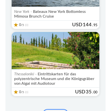
New York -
Bateaux New York Bottomless
Mimosa Brunch Cruise
USD
144
0
/5
.
95
(0)
Thessaloniki -
Eintrittskarten für das
polyzentrische Museum und die Königsgräber
von Aigai mit Audiotour
USD
35
0
/5
.
00
(0)