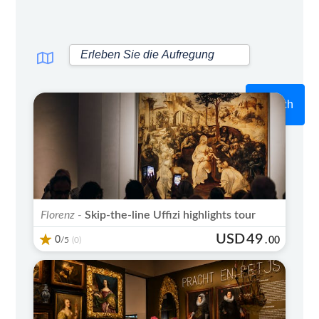
Search
Unbedingt anschauen
Florenz -
Skip-the-line Uffizi highlights tour
USD
49
0
/5
.
00
(0)