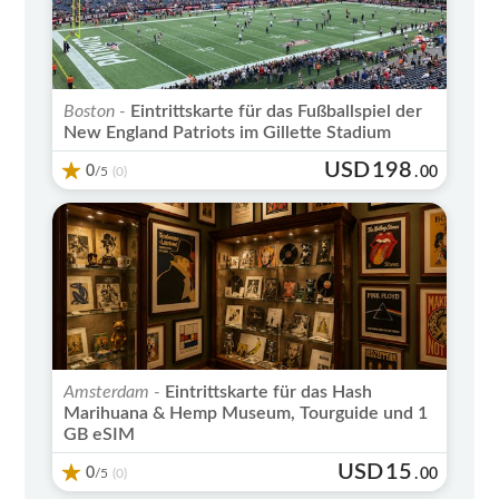
Boston -
Eintrittskarte für das Fußballspiel der
New England Patriots im Gillette Stadium
USD
198
0
/5
.
00
(0)
Amsterdam -
Eintrittskarte für das Hash
Marihuana & Hemp Museum, Tourguide und 1
GB eSIM
USD
15
0
/5
.
00
(0)