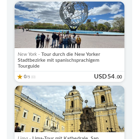
New York -
Tour durch die New Yorker
Stadtbezirke mit spanischsprachigem
Tourguide
USD
54
0
/5
.
00
(0)
Lima -
Lima-Tour mit Kathedrale, San