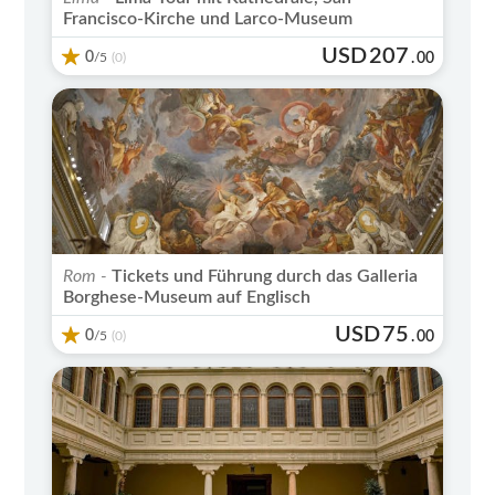
Francisco-Kirche und Larco-Museum
USD
207
0
/5
.
00
(0)
Rom -
Tickets und Führung durch das Galleria
Borghese-Museum auf Englisch
USD
75
0
/5
.
00
(0)