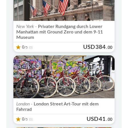
New York -
Privater Rundgang durch Lower
Manhattan mit Ground Zero und dem 9-11
Museum
USD
384
0
/5
.
00
(0)
London -
London Street Art-Tour mit dem
Fahrrad
USD
41
0
/5
.
00
(0)