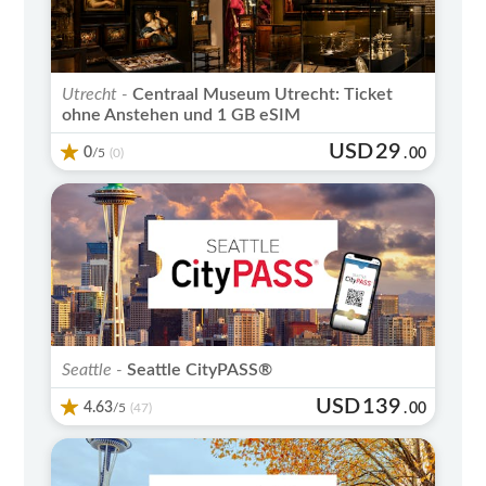
Utrecht -
Centraal Museum Utrecht: Ticket
ohne Anstehen und 1 GB eSIM
USD
29
0
/5
.
00
(0)
Seattle -
Seattle CityPASS®
USD
139
4.63
/5
.
00
(47)