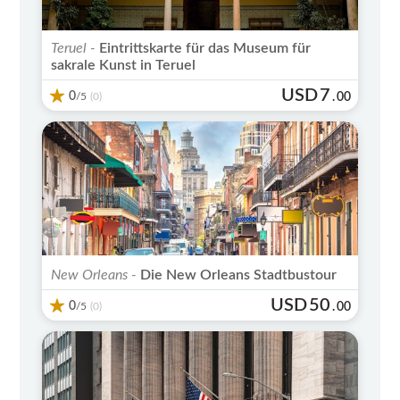
Teruel -
Eintrittskarte für das Museum für
sakrale Kunst in Teruel
USD
7
0
/5
.
00
(0)
New Orleans -
Die New Orleans Stadtbustour
USD
50
0
/5
.
00
(0)