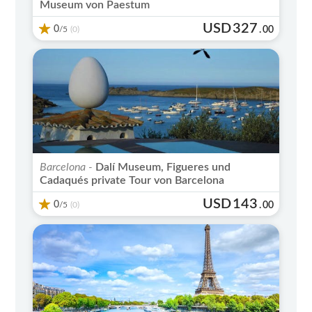
Museum von Paestum
USD
327
0
/5
.
00
(0)
Barcelona -
Dalí Museum, Figueres und
Cadaqués private Tour von Barcelona
USD
143
0
/5
.
00
(0)