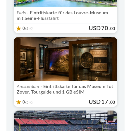
Paris -
Eintrittskarte für das Louvre-Museum
mit Seine-Flussfahrt
USD
70
0
/5
.
00
(0)
Amsterdam -
Eintrittskarte für das Museum Tot
Zover, Tourguide und 1 GB eSIM
USD
17
0
/5
.
00
(0)