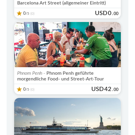
Barcelona Art Street (allgemeiner Eintritt)
USD
0
0
/5
.
00
(0)
Phnom Penh -
Phnom Penh geführte
morgendliche Food- und Street-Art-Tour
USD
42
0
/5
.
00
(0)