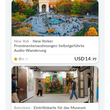
New York -
New Yorker
Prominentenwohnungen Selbstgeführte
Audio-Wanderung
USD
14
0
/5
.
99
(0)
Barcelona -
Eintrittskarte für das Museum