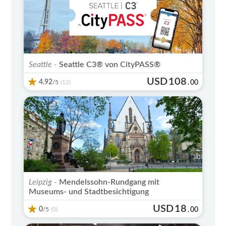
Seattle -
Seattle C3® von CityPASS®
USD
108
4.92
/5
.
00
(12)
Leipzig -
Mendelssohn-Rundgang mit
Museums- und Stadtbesichtigung
USD
18
0
/5
.
00
(0)