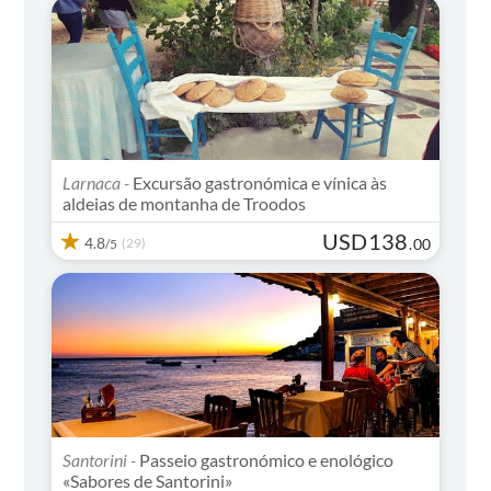
Larnaca -
Excursão gastronómica e vínica às
aldeias de montanha de Troodos
USD
138
4.8
(29)
.
00
/5
Santorini -
Passeio gastronómico e enológico
«Sabores de Santorini»