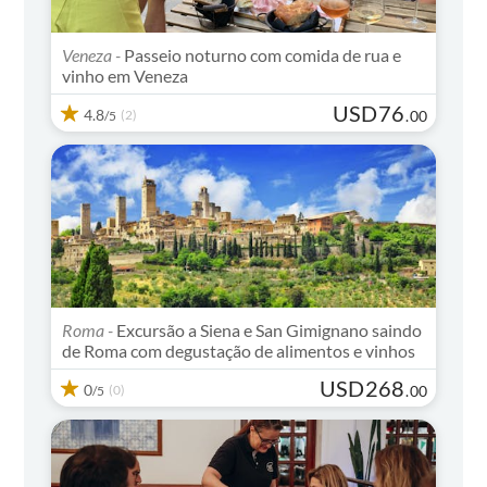
Veneza -
Passeio noturno com comida de rua e
vinho em Veneza
USD
76
4.8
(2)
.
00
/5
Roma -
Excursão a Siena e San Gimignano saindo
de Roma com degustação de alimentos e vinhos
USD
268
0
(0)
.
00
/5