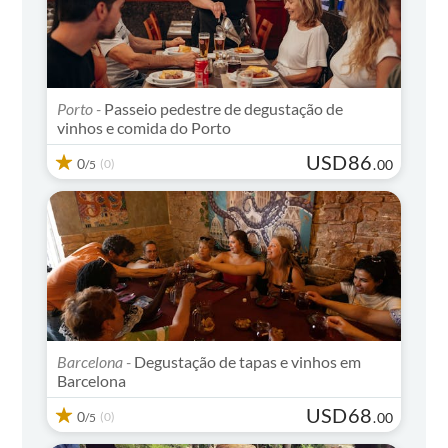
Porto -
Passeio pedestre de degustação de
vinhos e comida do Porto
USD
86
0
(0)
.
00
/5
Barcelona -
Degustação de tapas e vinhos em
Barcelona
USD
68
0
(0)
.
00
/5