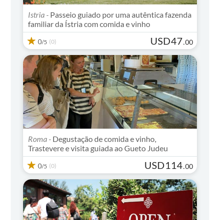
Istria -
Passeio guiado por uma autêntica fazenda
familiar da Ístria com comida e vinho
USD
47
0
(0)
.
00
/5
Roma -
Degustação de comida e vinho,
Trastevere e visita guiada ao Gueto Judeu
USD
114
0
(0)
.
00
/5