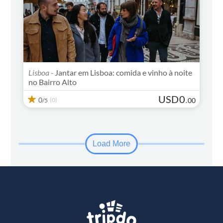
Lisboa -
Jantar em Lisboa: comida e vinho à noite
no Bairro Alto
USD
0
0
(0)
.
00
/5
Load More