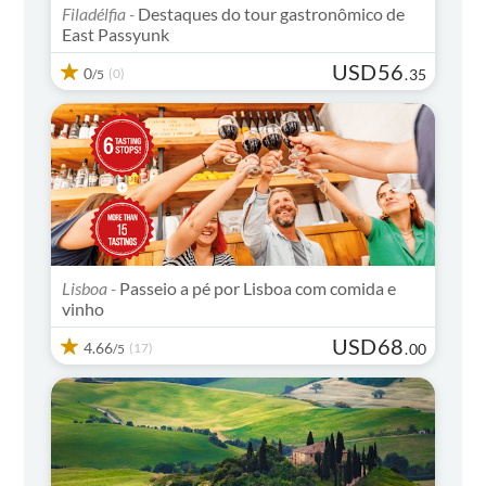
Filadélfia -
Destaques do tour gastronômico de
East Passyunk
USD
56
0
(0)
.
35
/5
Lisboa -
Passeio a pé por Lisboa com comida e
vinho
USD
68
4.66
(17)
.
00
/5