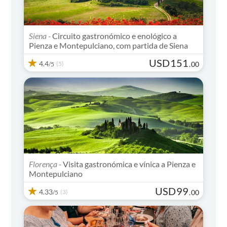
Siena -
Circuito gastronómico e enológico a
Pienza e Montepulciano, com partida de Siena
USD
151
4.4
(5)
.
00
/5
Florença -
Visita gastronómica e vínica a Pienza e
Montepulciano
USD
99
4.33
(3)
.
00
/5