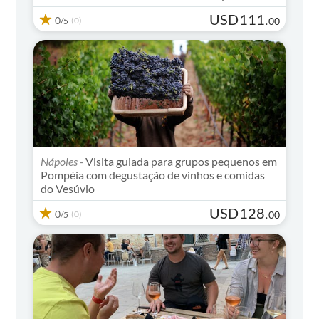
USD
111
0
(0)
.
00
/5
Nápoles -
Visita guiada para grupos pequenos em
Pompéia com degustação de vinhos e comidas
do Vesúvio
USD
128
0
(0)
.
00
/5