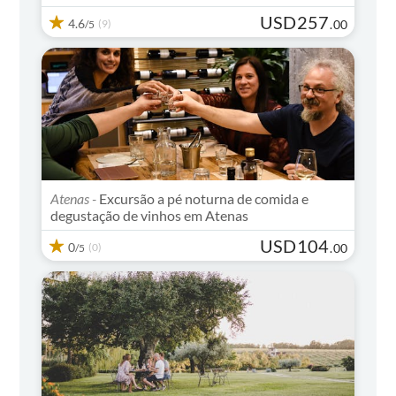
USD
257
4.6
(9)
.
00
/5
Atenas -
Excursão a pé noturna de comida e
degustação de vinhos em Atenas
USD
104
0
(0)
.
00
/5