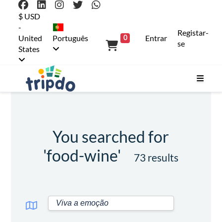
$ USD
-
Registar-
United
Português
Entrar
0
se
States
You searched for
'food-wine'
73 results