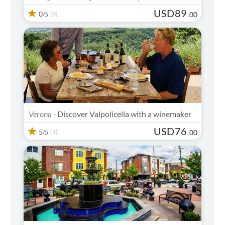
USD
89
0
(0)
.
00
/5
Verona -
Discover Valpolicella with a winemaker
USD
76
5
(1)
.
00
/5