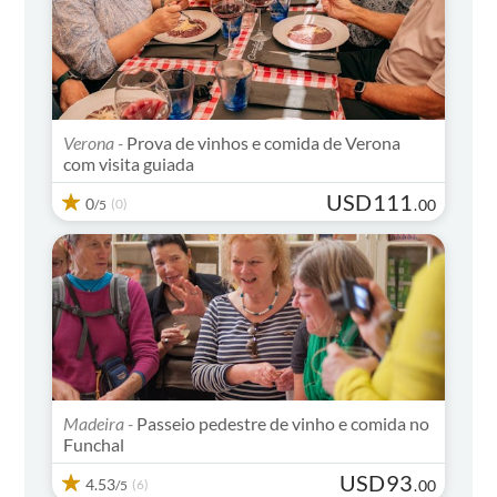
Verona -
Prova de vinhos e comida de Verona
com visita guiada
USD
111
0
(0)
.
00
/5
Madeira -
Passeio pedestre de vinho e comida no
Funchal
USD
93
4.53
(6)
.
00
/5