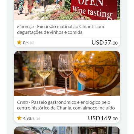
Florença -
Excursão matinal ao Chianti com
degustações de vinhos e comida
USD
57
0
(0)
.
00
/5
Creta -
Passeio gastronómico e enológico pelo
centro histórico de Chania, com almoço incluído
USD
169
4.93
(6)
.
00
/5