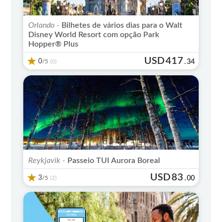
Orlando -
Bilhetes de vários dias para o Walt
Disney World Resort com opção Park
Hopper® Plus
USD
417
0
/5
.
34
(0)
Reykjavik -
Passeio TUI Aurora Boreal
USD
83
3
/5
.
00
(2)