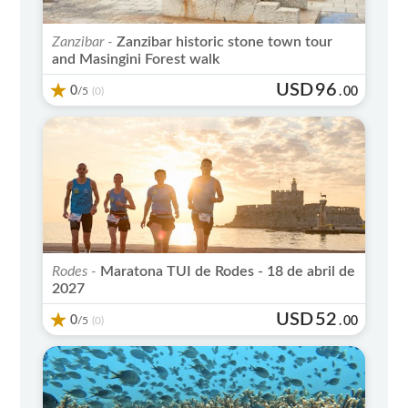
Zanzibar -
Zanzibar historic stone town tour
and Masingini Forest walk
USD
96
0
/5
.
00
(0)
Rodes -
Maratona TUI de Rodes - 18 de abril de
2027
USD
52
0
/5
.
00
(0)