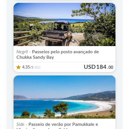
Negril -
Passeios pelo posto avançado de
Chukka Sandy Bay
USD
184
4.35
/5
.
00
(82)
Side -
Passeio de verão por Pamukkale e