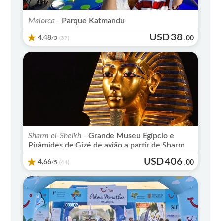
Maiorca -
Parque Katmandu
USD
38
4.48
/5
.
00
(37)
Sharm el-Sheikh -
Grande Museu Egípcio e
Pirâmides de Gizé de avião a partir de Sharm
USD
406
4.66
/5
.
00
(44)