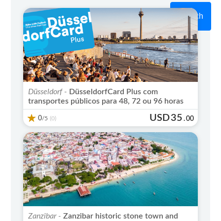
Search
Top Seller
Düsseldorf -
DüsseldorfCard Plus com
transportes públicos para 48, 72 ou 96 horas
USD
35
0
/5
.
00
(0)
Zanzibar -
Zanzibar historic stone town and