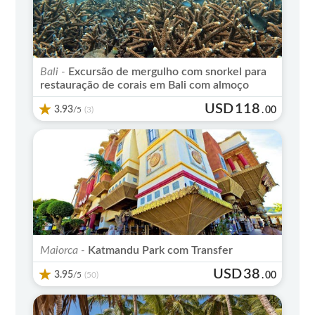
Bali -
Excursão de mergulho com snorkel para
restauração de corais em Bali com almoço
USD
118
3.93
/5
.
00
(3)
Maiorca -
Katmandu Park com Transfer
USD
38
3.95
/5
.
00
(50)