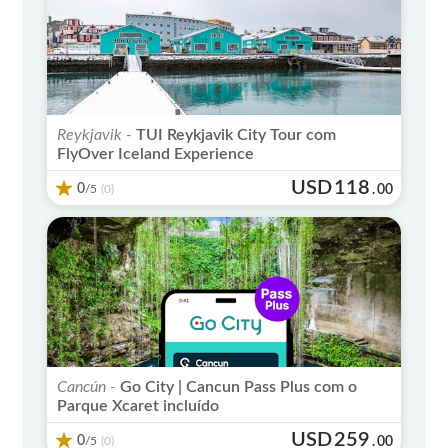
Reykjavik -
TUI Reykjavik City Tour com
FlyOver Iceland Experience
USD
118
0
/5
.
00
(0)
Cancún -
Go City | Cancun Pass Plus com o
Parque Xcaret incluído
USD
259
0
/5
.
00
(0)