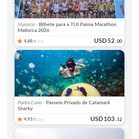
Maiorca -
Bilhete para a TUI Palma Marathon
Mallorca 2026
USD
52
4.68
/5
.
00
(12)
Punta Cana -
Passeio Privado de Catamarã
Sharky
USD
103
4.93
/5
.
12
(16)