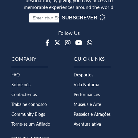
destination, by giving you easy access to
memorable experiences around the world.
SUBSCREVER
Follow Us
Facebook
Twitter
Instagram
Youtube
WhatsApp
COMPANY
QUICK LINKS
FAQ
Desportos
Sobre nós
Vida Noturna
Contacte-nos
Performances
Trabalhe connosco
Museus e Arte
Community Blogs
Passeios e Atrações
Torne-se um Afiliado
Aventura ativa