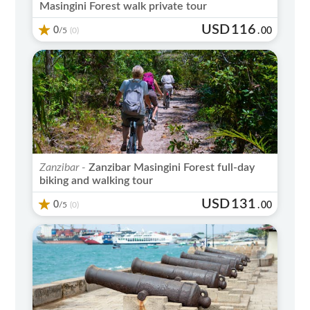
Masingini Forest walk private tour
USD
116
0
/5
.
00
(0)
Zanzibar -
Zanzibar Masingini Forest full-day
biking and walking tour
USD
131
0
/5
.
00
(0)