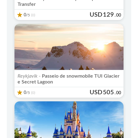
Transfer
USD
129
0
/5
.
00
(0)
Reykjavik -
Passeio de snowmobile TUI Glacier
e Secret Lagoon
USD
505
0
/5
.
00
(0)