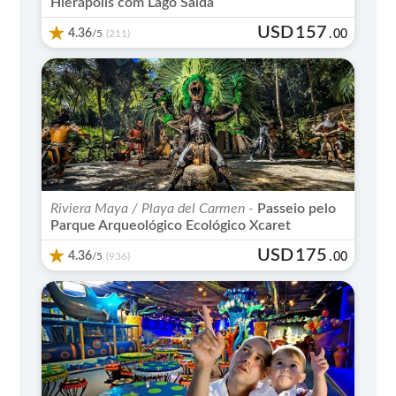
Hierápolis com Lago Salda
USD
157
4.36
/5
.
00
(211)
Riviera Maya / Playa del Carmen -
Passeio pelo
Parque Arqueológico Ecológico Xcaret
USD
175
4.36
/5
.
00
(936)