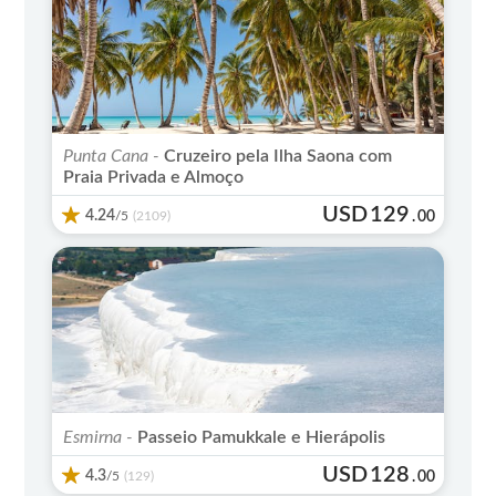
Punta Cana -
Cruzeiro pela Ilha Saona com
Praia Privada e Almoço
USD
129
4.24
/5
.
00
(2109)
Esmirna -
Passeio Pamukkale e Hierápolis
USD
128
4.3
/5
.
00
(129)