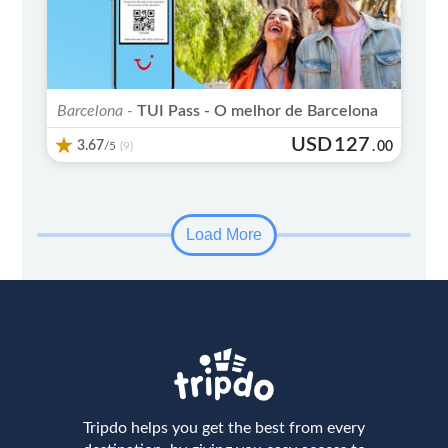
Imperdível
Barcelona -
TUI Pass - O melhor de Barcelona
USD
127
3.67
/5
.
00
(9)
Load More
Tripdo helps you get the best from every