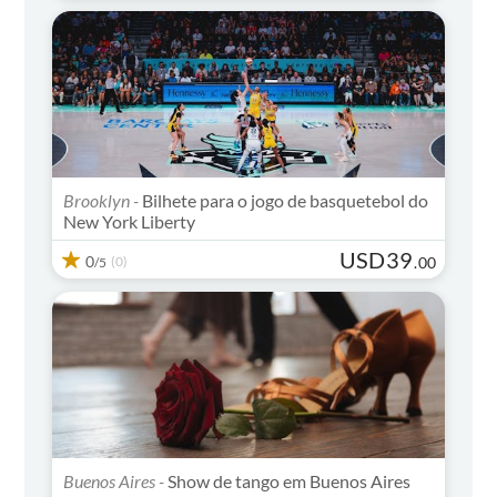
Brooklyn -
Bilhete para o jogo de basquetebol do
New York Liberty
USD
39
0
(0)
.
00
/5
Buenos Aires -
Show de tango em Buenos Aires