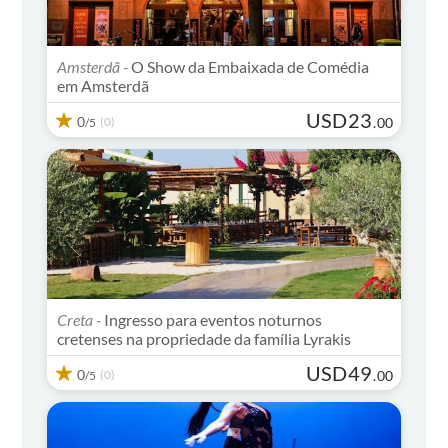
Amsterdã -
O Show da Embaixada de Comédia
em Amsterdã
USD
23
0
(0)
.
00
/5
Creta -
Ingresso para eventos noturnos
cretenses na propriedade da família Lyrakis
USD
49
0
(0)
.
00
/5