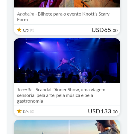
Anaheim -
Bilhete para o evento Knott’s Scary
Farm
USD
65
0
(0)
.
00
/5
Tenerife -
Scandal Dinner Show, uma viagem
sensorial pela arte, pela música e pela
gastronomia
USD
133
0
(0)
.
00
/5