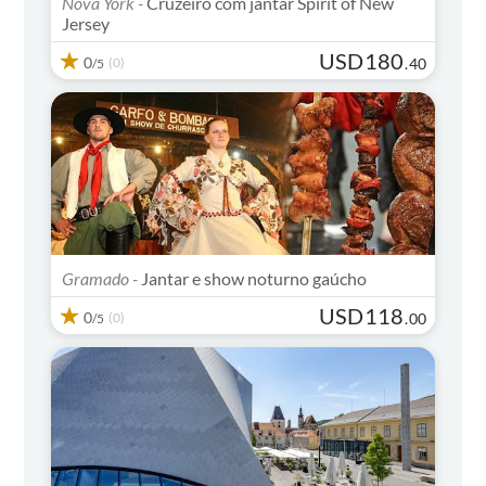
Nova York -
Cruzeiro com jantar Spirit of New
Jersey
USD
180
0
(0)
.
40
/5
Gramado -
Jantar e show noturno gaúcho
USD
118
0
(0)
.
00
/5