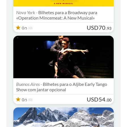
Nova York -
Bilhetes para a Broadway para
«Operation Mincemeat: A New Musical»
USD
70
0
(0)
.
93
/5
Buenos Aires -
Bilhetes para o Aljibe Early Tango
Show com jantar opcional
USD
54
0
(0)
.
00
/5