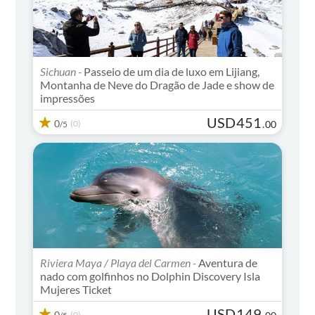
Sichuan -
Passeio de um dia de luxo em Lijiang,
Montanha de Neve do Dragão de Jade e show de
impressões
USD
451
0
(0)
.
00
/5
Riviera Maya / Playa del Carmen -
Aventura de
nado com golfinhos no Dolphin Discovery Isla
Mujeres Ticket
USD
149
0
(0)