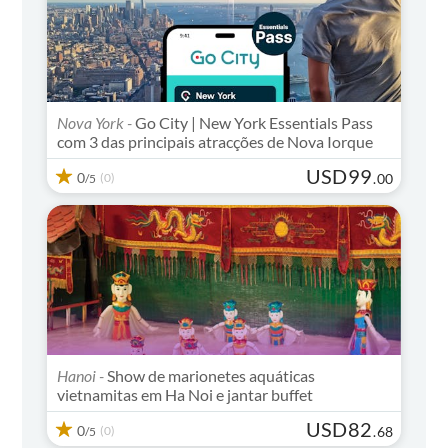
Nova York -
Go City | New York Essentials Pass
com 3 das principais atracções de Nova Iorque
USD
99
0
(0)
.
00
/5
Hanoi -
Show de marionetes aquáticas
vietnamitas em Ha Noi e jantar buffet
USD
82
0
(0)
.
68
/5