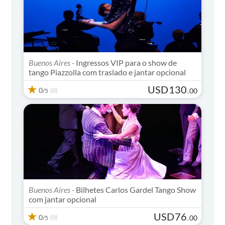
Buenos Aires -
Ingressos VIP para o show de
tango Piazzolla com traslado e jantar opcional
USD
130
0
(0)
.
00
/5
Buenos Aires -
Bilhetes Carlos Gardel Tango Show
com jantar opcional
USD
76
0
(0)
.
00
/5