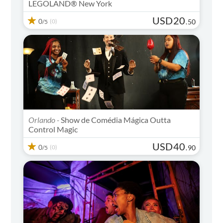
LEGOLAND® New York
USD
20
0
(0)
.
50
/5
Orlando -
Show de Comédia Mágica Outta
Control Magic
USD
40
0
(0)
.
90
/5