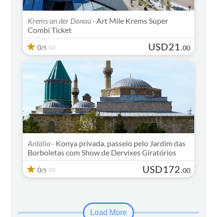
Krems an der Donau -
Art Mile Krems Super
Combi Ticket
USD
21
0
(0)
.
00
/5
Antália -
Konya privada, passeio pelo Jardim das
Borboletas com Show de Dervixes Giratórios
USD
172
0
(0)
.
00
/5
Load More