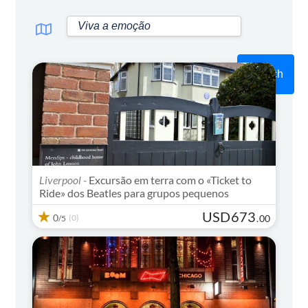
Search
Liverpool -
Excursão em terra com o «Ticket to
Ride» dos Beatles para grupos pequenos
USD
673
0
(0)
.
00
/5