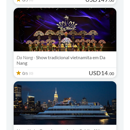
.
00
/5
Da Nang -
Show tradicional vietnamita em Da
Nang
USD
14
0
(0)
.
00
/5