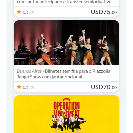
com jantar antecipado e transfer semiprivativo
USD
75
0
(0)
.
00
/5
Buenos Aires -
Bilhetes sem fila para o Piazzolla
Tango Show com jantar opcional
USD
70
0
(0)
.
00
/5