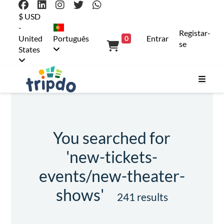
$ USD
-
Registar-
United
Português
Entrar
0
se
States
You searched for
'new-tickets-
events/new-theater-
shows'
241 results