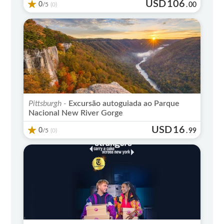
USD
106
0
/5
.
00
(0)
Pittsburgh -
Excursão autoguiada ao Parque
Nacional New River Gorge
USD
16
0
/5
.
99
(0)