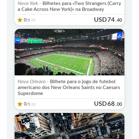
Nova York -
Bilhetes para «Two Strangers (Carry
a Cake Across New York)» na Broadway
USD
74
0
/5
.
40
(0)
Nova Orleans -
Bilhete para o jogo de futebol
americano dos New Orleans Saints no Caesars
Superdome
USD
68
0
/5
.
00
(0)