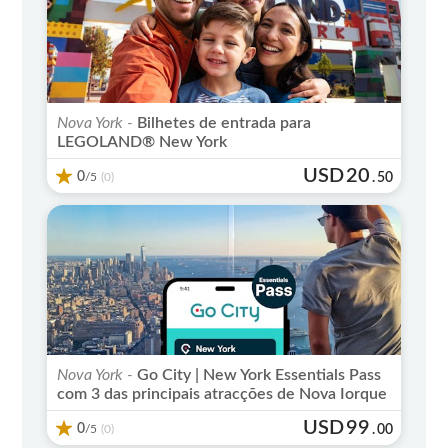
Nova York -
Bilhetes de entrada para
LEGOLAND® New York
USD
20
0
/5
.
50
(0)
Nova York -
Go City | New York Essentials Pass
com 3 das principais atracções de Nova Iorque
USD
99
0
/5
.
00
(0)