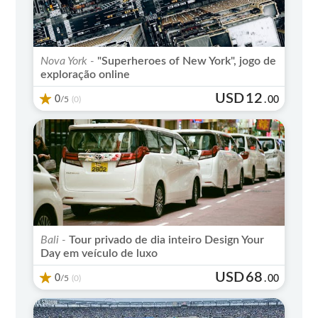
Nova York -
"Superheroes of New York", jogo de
exploração online
USD
12
0
/5
.
00
(0)
Bali -
Tour privado de dia inteiro Design Your
Day em veículo de luxo
USD
68
0
/5
.
00
(0)