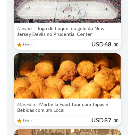
Newark -
Jogo de hóquei no gelo do New
Jersey Devils no Prudential Center
USD
68
0
/5
.
00
(0)
Marbella -
Marbella Food Tour com Tapas e
Bebidas com um Local
USD
87
0
/5
.
00
(0)