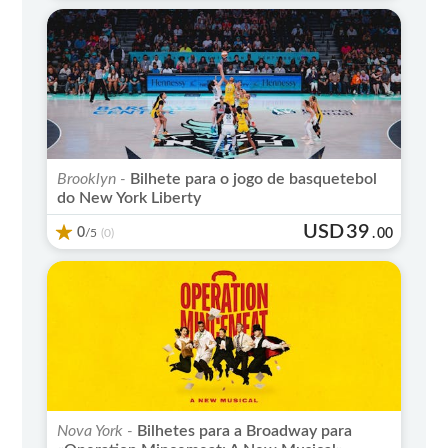
Brooklyn -
Bilhete para o jogo de basquetebol
do New York Liberty
USD
39
0
/5
.
00
(0)
Nova York -
Bilhetes para a Broadway para