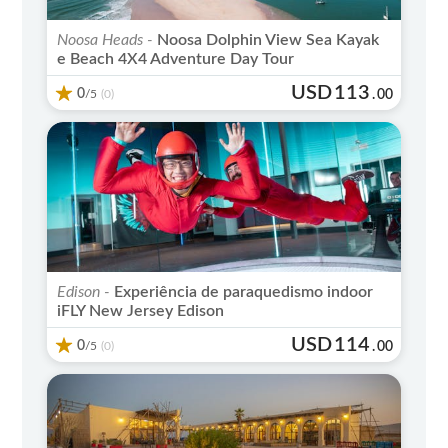
Noosa Heads -
Noosa Dolphin View Sea Kayak
e Beach 4X4 Adventure Day Tour
USD
113
0
/5
.
00
(0)
Edison -
Experiência de paraquedismo indoor
iFLY New Jersey Edison
USD
114
0
/5
.
00
(0)