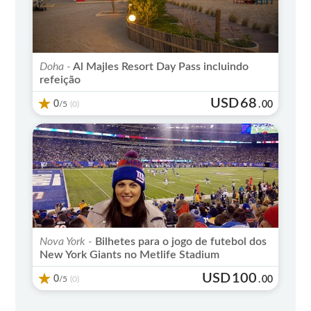
Doha -
Al Majles Resort Day Pass incluindo
refeição
USD
68
0
/5
.
00
(0)
Nova York -
Bilhetes para o jogo de futebol dos
New York Giants no Metlife Stadium
USD
100
0
/5
.
00
(0)