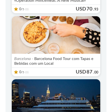
«Operation Mincemeat: A New Musical»
USD
70
0
/5
.
93
(0)
Barcelona -
Barcelona Food Tour com Tapas e
Bebidas com um Local
USD
87
0
/5
.
00
(0)