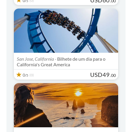
0
(0)
.
00
/5
San Jose, California -
Bilhete de um dia para o
California's Great America
USD
49
0
(0)
.
00
/5