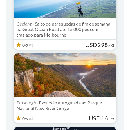
Geelong -
Salto de paraquedas de fim de semana
na Great Ocean Road até 15.000 pés com
traslado para Melbourne
USD
298
0
(0)
.
00
/5
Pittsburgh -
Excursão autoguiada ao Parque
Nacional New River Gorge
USD
16
0
(0)
.
99
/5