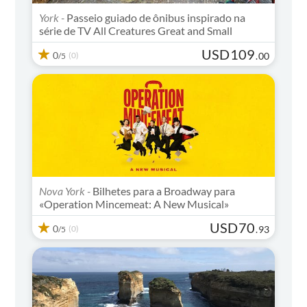
York -
Passeio guiado de ônibus inspirado na
série de TV All Creatures Great and Small
USD
109
0
(0)
.
00
/5
Nova York -
Bilhetes para a Broadway para
«Operation Mincemeat: A New Musical»
USD
70
0
(0)
.
93
/5