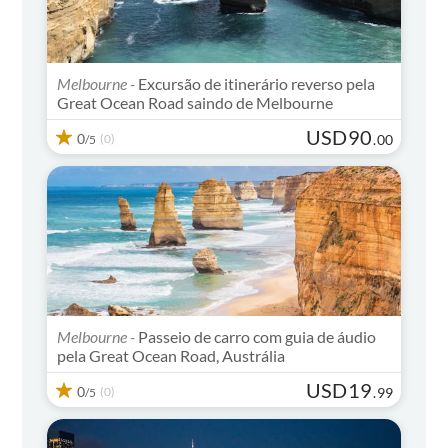
Melbourne -
Excursão de itinerário reverso pela
Great Ocean Road saindo de Melbourne
USD
90
0
(0)
.
00
/5
Melbourne -
Passeio de carro com guia de áudio
pela Great Ocean Road, Austrália
USD
19
0
(0)
.
99
/5