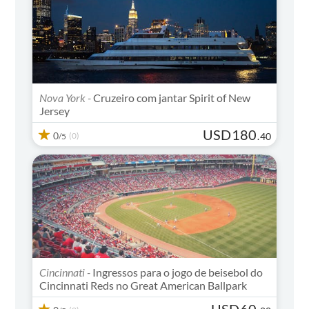
Nova York -
Cruzeiro com jantar Spirit of New
Jersey
USD
180
0
(0)
.
40
/5
Cincinnati -
Ingressos para o jogo de beisebol do
Cincinnati Reds no Great American Ballpark
USD
60