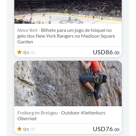
Nova York -
Bilhete para um jogo de hóquei no
gelo dos New York Rangers no Madison Square
Garden
USD
86
0
(0)
.
00
/5
Freiburg im Breisgau -
Outdoor-Kletterkurs
Oberried
USD
76
0
(0)
.
00
/5