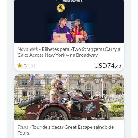
Nova York -
Bilhetes para «Two Strangers (Carry a
Cake Across New York)» na Broadway
USD
74
0
(0)
.
40
/5
Tours -
Tour de sidecar Great Escape saindo de
Tours