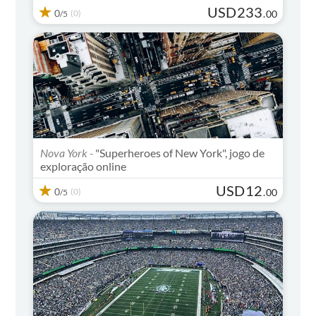
USD
233
0
(0)
.
00
/5
Nova York -
"Superheroes of New York", jogo de
exploração online
USD
12
0
(0)
.
00
/5