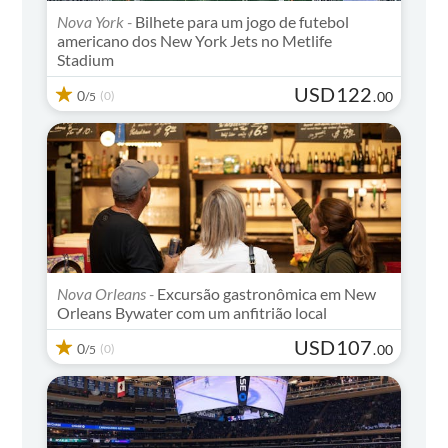
Nova York -
Bilhete para um jogo de futebol
americano dos New York Jets no Metlife
Stadium
USD
122
0
(0)
.
00
/5
Nova Orleans -
Excursão gastronômica em New
Orleans Bywater com um anfitrião local
USD
107
0
(0)
.
00
/5