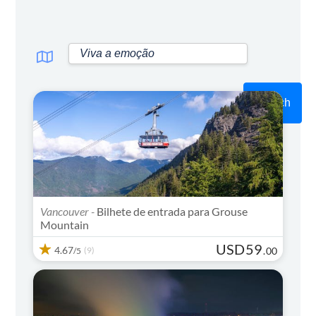
Search
Vancouver -
Bilhete de entrada para Grouse
Mountain
USD
59
4.67
(9)
.
00
/5