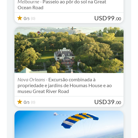
Melbourne -
Passeio ao pôr do sol na Great
Ocean Road
USD
99
0
(0)
.
00
/5
Nova Orleans -
Excursão combinada à
propriedade e jardins de Houmas House e ao
museu Great River Road
USD
39
0
(0)
.
00
/5