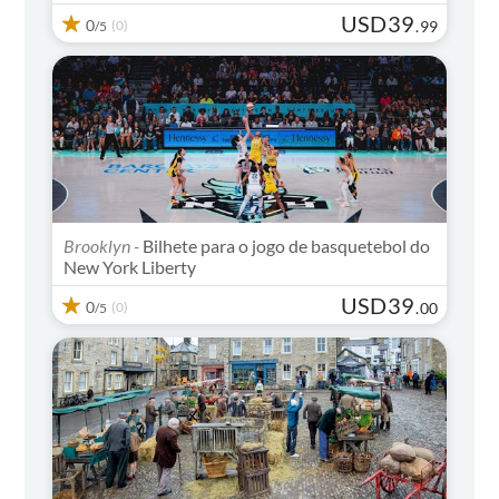
USD
39
0
(0)
.
99
/5
Brooklyn -
Bilhete para o jogo de basquetebol do
New York Liberty
USD
39
0
(0)
.
00
/5