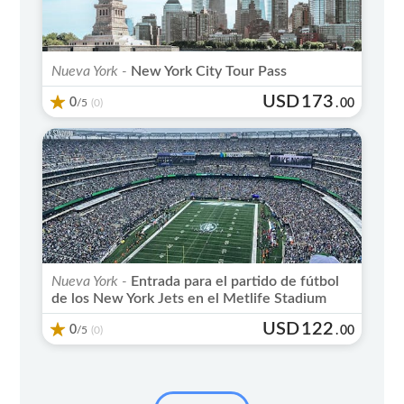
Nueva York -
New York City Tour Pass
USD
173
0
/5
.
00
(0)
Nueva York -
Entrada para el partido de fútbol
de los New York Jets en el Metlife Stadium
USD
122
0
/5
.
00
(0)