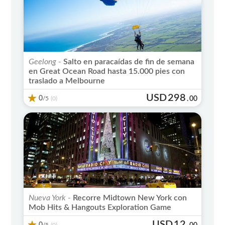
Geelong -
Salto en paracaídas de fin de semana
en Great Ocean Road hasta 15.000 pies con
traslado a Melbourne
USD
298
0
/5
.
00
(0)
Nueva York -
Recorre Midtown New York con
Mob Hits & Hangouts Exploration Game
USD
12
0
/5