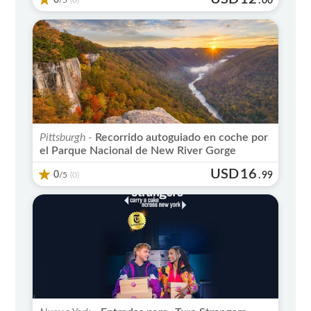
.
00
(0)
Pittsburgh -
Recorrido autoguiado en coche por
el Parque Nacional de New River Gorge
USD
16
0
/5
.
99
(0)