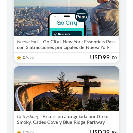
Nueva York -
Go City | New York Essentials Pass
con 3 atracciones principales de Nueva York
USD
99
0
/5
.
00
(0)
Gettysburg -
Excursión autoguiada por Great
Smoky, Cades Cove y Blue Ridge Parkway
USD
39
0
/5
.
99
(0)