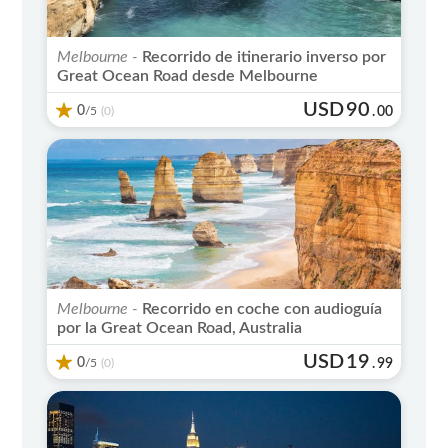
Melbourne -
Recorrido de itinerario inverso por
Great Ocean Road desde Melbourne
USD
90
0
/5
.
00
(0)
Melbourne -
Recorrido en coche con audioguía
por la Great Ocean Road, Australia
USD
19
0
/5
.
99
(0)