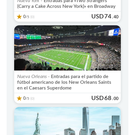
Nueva York -
Entradas para «Two Strangers
(Carry a Cake Across New York)» en Broadway
USD
74
0
/5
.
40
(0)
Nueva Orleans -
Entradas para el partido de
fútbol americano de los New Orleans Saints
en el Caesars Superdome
USD
68
0
/5
.
00
(0)