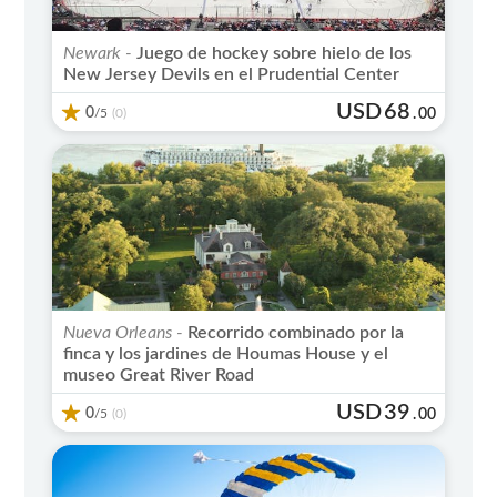
Newark -
Juego de hockey sobre hielo de los
New Jersey Devils en el Prudential Center
USD
68
0
/5
.
00
(0)
Nueva Orleans -
Recorrido combinado por la
finca y los jardines de Houmas House y el
museo Great River Road
USD
39
0
/5
.
00
(0)