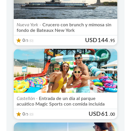
Nueva York -
Crucero con brunch y mimosa sin
fondo de Bateaux New York
USD
144
0
/5
.
95
(0)
Castellón -
Entrada de un día al parque
acuático Magic Sports con comida incluida
USD
61
0
/5
.
00
(0)