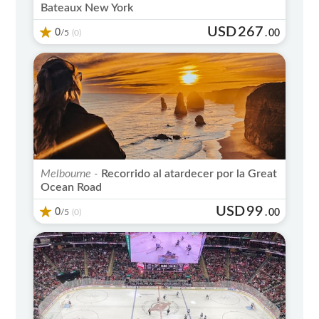
Bateaux New York
USD
267
0
/5
.
00
(0)
Melbourne -
Recorrido al atardecer por la Great
Ocean Road
USD
99
0
/5
.
00
(0)