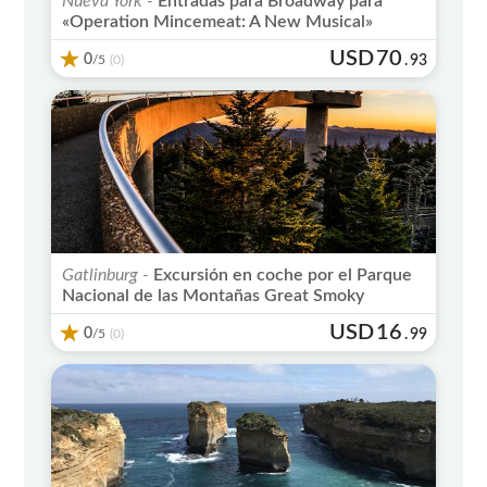
Nueva York -
Entradas para Broadway para
«Operation Mincemeat: A New Musical»
USD
70
0
/5
.
93
(0)
Gatlinburg -
Excursión en coche por el Parque
Nacional de las Montañas Great Smoky
USD
16
0
/5
.
99
(0)