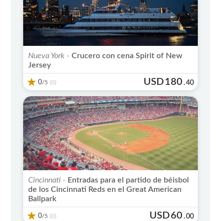
Nueva York -
Crucero con cena Spirit of New
Jersey
USD
180
0
/5
.
40
(0)
Cincinnati -
Entradas para el partido de béisbol
de los Cincinnati Reds en el Great American
Ballpark
USD
60
0
/5
.
00
(0)