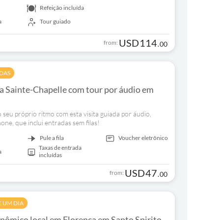
Refeição incluída
a
Tour guiado
USD
114
from:
.
00
ADAS
a Sainte-Chapelle com tour por áudio em
o seu próprio ritmo com esta visita guiada por áudio,
ne, que inclui entradas sem filas!
Pule a fila
Voucher eletrônico
Taxas de entrada
a
incluídas
USD
47
from:
.
00
E UM DIA
nômico local em Florença em Santo Spirito