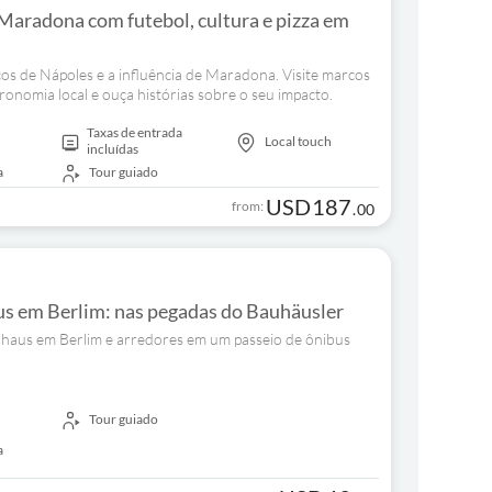
Maradona com futebol, cultura e pizza em
cos de Nápoles e a influência de Maradona. Visite marcos
tronomia local e ouça histórias sobre o seu impacto.
Taxas de entrada
Local touch
incluídas
a
Tour guiado
USD
187
from:
.
00
us em Berlim: nas pegadas do Bauhäusler
uhaus em Berlim e arredores em um passeio de ônibus
Tour guiado
a