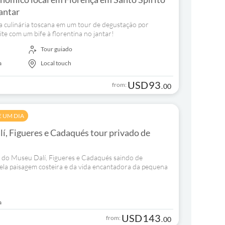
antar
a culinária toscana em um tour de degustação por
te com um bife à florentina no jantar!
Tour guiado
a
Local touch
USD
93
from:
.
00
E UM DIA
, Figueres e Cadaqués tour privado de
o do Museu Dalí, Figueres e Cadaqués saindo de
ela paisagem costeira e da vida encantadora da pequena
a
USD
143
from:
.
00