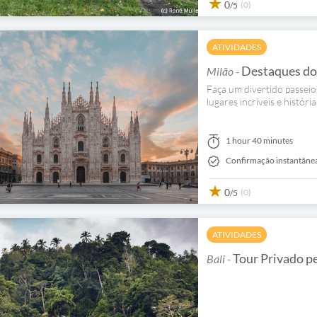
0
(0)
/5
ATIVIDADES
Destaques do 
Milão -
Faça um divertido passeio 
lugares incríveis e histór
1 hour 40 minutes
Confirmação instantâne
0
(0)
/5
ATIVIDADES
Tour Privado pe
Bali -