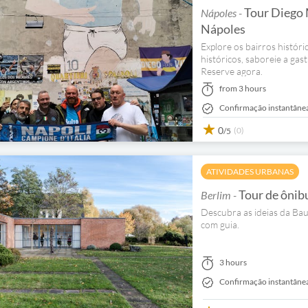
Tour Diego 
Nápoles -
Nápoles
Explore os bairros históri
históricos, saboreie a gas
Reserve agora.
from 3 hours
Confirmação instantâne
0
(0)
/5
ATIVIDADES URBANAS
Tour de ônib
Berlim -
Descubra as ideias da Ba
com guia.
3 hours
Confirmação instantâne