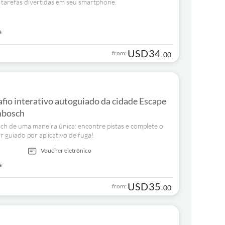
 tarefas divertidas em seu smartphone.
a
USD
34
from:
.
00
fio interativo autoguiado da cidade Escape
nbosch
h de uma maneira única: encontre pistas e complete o
guiado por aplicativo de fuga!
Voucher eletrônico
a
USD
35
from:
.
00