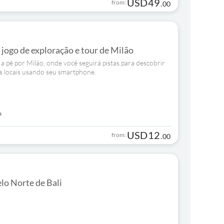
USD
49
from:
.
00
jogo de exploração e tour de Milão
a pé por Milão, onde você seguirá pistas para descobrir
ias locais usando seu smartphone.
a
USD
12
from:
.
00
lo Norte de Bali