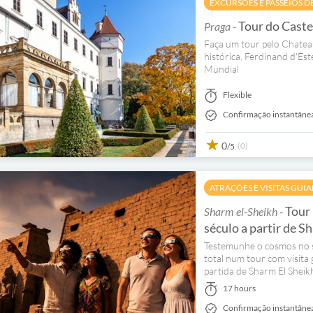
EXCURSÕES E PASSEIOS D
Tour do Caste
Praga -
Faça um tour pelo Chateau
histórica, Ferdinand d'Est
Mundial
Flexible
Confirmação instantâne
0
(0)
/5
ATRAÇÕES E VISITAS GUI
Tour 
Sharm el-Sheikh -
século a partir de S
Testemunhe o cosmos no s
total num tour com visit
partida de Sharm El Sheik
17 hours
Confirmação instantâne