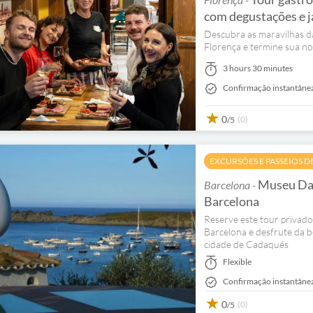
com degustações e j
Descubra as maravilhas d
Florença e termine sua noi
3 hours 30 minutes
Confirmação instantâne
0
(0)
/5
EXCURSÕES E PASSEIOS D
Museu Dalí
Barcelona -
Barcelona
Reserve este tour privad
Barcelona e desfrute da b
cidade de Cadaqués
Flexible
Confirmação instantâne
0
(0)
/5