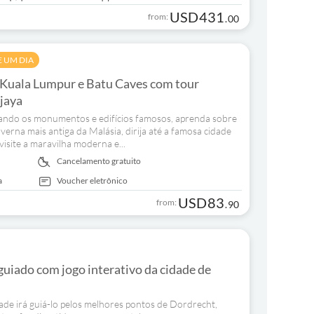
USD
431
from:
.
00
E UM DIA
Kuala Lumpur e Batu Caves com tour
jaya
itando os monumentos e edifícios famosos, aprenda sobre
verna mais antiga da Malásia, dirija até a famosa cidade
visite a maravilha moderna e...
Cancelamento gratuito
a
Voucher eletrônico
USD
83
from:
.
90
uiado com jogo interativo da cidade de
dade irá guiá-lo pelos melhores pontos de Dordrecht,