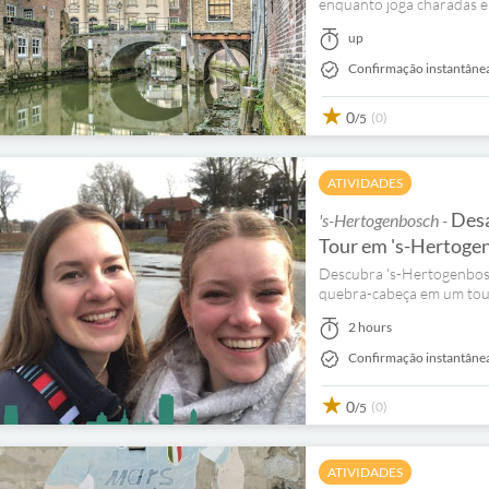
enquanto joga charadas e
up
Confirmação instantâne
0
(0)
/5
ATIVIDADES
Desa
's-Hertogenbosch -
Tour em 's-Hertoge
Descubra 's-Hertogenbosc
quebra-cabeça em um tour 
2 hours
Confirmação instantâne
0
(0)
/5
ATIVIDADES