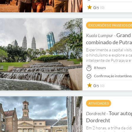
0
(0)
/5
EXCURSÕES E PASSEIOS D
Grand 
Kuala Lumpur -
combinado de Putra
Experimente a capital vis
o hinduísmo e explore a ca
inteligente de Putrajaya e 
8 hours
Confirmação instantâne
0
(0)
/5
ATIVIDADES
Tour autog
Dordrecht -
Dordrecht
Em 2 horas, a trilha da ci