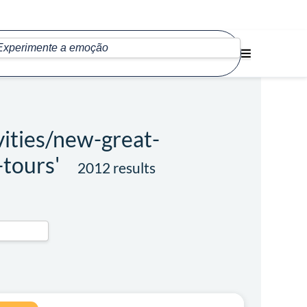
vities/new-great-
-tours'
2012 results