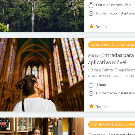
Duration not available
Confirmação instantâne
0
(0)
/5
ATRAÇÕES E VISITAS GUI
Entradas para 
Paris -
aplicativo móvel
Visite a Sainte-Chapelle n
disponível em seu smartpho
1 hour
Confirmação instantâne
0
(0)
/5
EXCURSÕES E PASSEIOS D
Tour gastro
Florença -