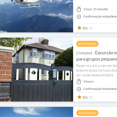
1 hour 15 minutes
Confirmação instantâne
0
(0)
/5
ATIVIDADES
Excursão em
Liverpool -
para grupos pequen
Reserve a excursão em ter
explore locais icónicos 
por guias especializados.
4 hours
Confirmação instantâne
0
(0)
/5
ATIVIDADES