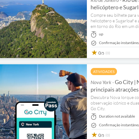
helicóptero e Sugar
Compre seu bilhete para ve
helicóptero e Sugarloaf e
em torno do Rio em um di
up
Confirmação instantâne
0
(0)
/5
ATIVIDADES
Go City | 
Nova York -
principais atracçõe
Descubra Nova Iorque com
observação icónico e duas 
Go City.
Duration not available
Confirmação instantâne
0
(0)
/5