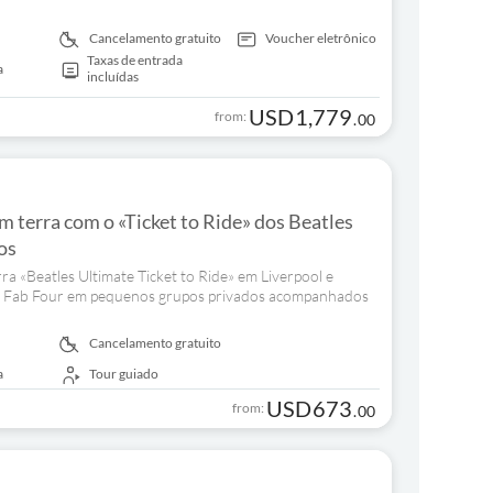
Cancelamento gratuito
Voucher eletrônico
Taxas de entrada
a
incluídas
USD
1,779
from:
.
00
 terra com o «Ticket to Ride» dos Beatles
os
ra «Beatles Ultimate Ticket to Ride» em Liverpool e
dos Fab Four em pequenos grupos privados acompanhados
Cancelamento gratuito
a
Tour guiado
USD
673
from:
.
00