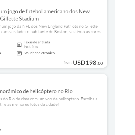
 um jogo de futebol americano dos New
 Gillette Stadium
 num jogo da NFL dos New England Patriots no Gillette
o um verdadeiro habitante de Boston, vestindo as cores
Taxas de entrada
incluídas
a
Voucher eletrônico
USD
198
from:
.
00
norâmico de helicóptero no Rio
 do Rio de cima com um voo de helicóptero. Escolha a
tire as melhores fotos da cidade!
a