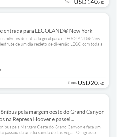
USD
140
from:
.
00
de entrada para LEGOLAND® New York
eus bilhetes de entrada geral para o LEGOLAND® New
desfrute de um dia repleto de diversão LEGO com toda a
a
USD
20
from:
.
50
 ônibus pela margem oeste do Grand Canyon
os na Represa Hoover e passei...
 ônibus pela Margem Oeste do Grand Canyon e faça um
ste passeio de um dia saindo de Las Vegas. O ingresso