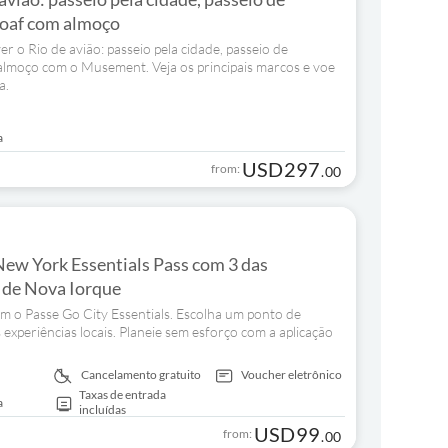
loaf com almoço
r o Rio de avião: passeio pela cidade, passeio de
 almoço com o Musement. Veja os principais marcos e voe
a.
a
USD
297
from:
.
00
New York Essentials Pass com 3 das
s de Nova Iorque
 o Passe Go City Essentials. Escolha um ponto de
experiências locais. Planeie sem esforço com a aplicação
Cancelamento gratuito
Voucher eletrônico
Taxas de entrada
a
incluídas
USD
99
from:
.
00