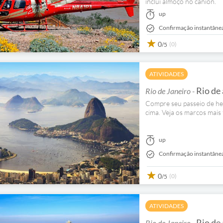
inclui almoço no cânion.
up
Confirmação instantâne
0
(0)
/5
ATIVIDADES
Rio de 
Rio de Janeiro -
Compre seu passeio de he
cima. Veja os marcos mais
up
Confirmação instantâne
0
(0)
/5
ATIVIDADES
Rio de 
Rio de Janeiro -