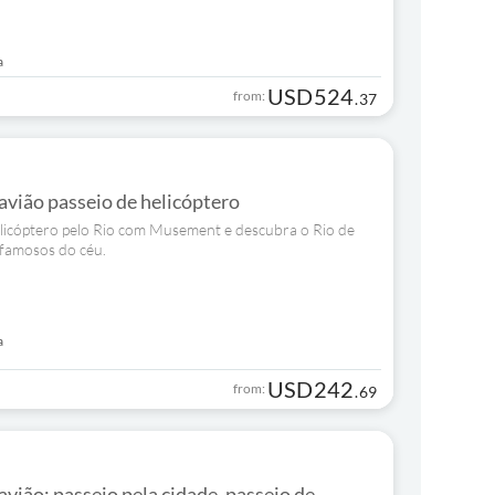
a
USD
524
from:
.
37
avião passeio de helicóptero
licóptero pelo Rio com Musement e descubra o Rio de
 famosos do céu.
a
USD
242
from:
.
69
avião: passeio pela cidade, passeio de