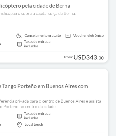
licóptero pela cidade de Berna
helicóptero sobre a capital suíça de Berna.
Cancelamento gratuito
Voucher eletrônico
Taxas de entrada
a
incluídas
USD
343
from:
.
00
 Tango Porteño em Buenos Aires com
ferência privada para o centro de Buenos Aires e assista
o Porteño no centro da cidade.
Taxas de entrada
incluídas
a
Local touch