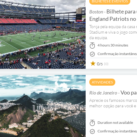
BILHETES E EVENTOS
Bilhete para
Boston -
England Patriots no
Torça pela equipa da casa
Stadium e viva o jogo com
da equipa.
4 hours 30 minutes
Confirmação instantâne
0
(0)
/5
ATIVIDADES
Voo pa
Rio de Janeiro -
Aprecie os famosos marcos
melhor opção para você e 
Duration not available
Confirmação instantâne