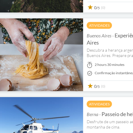
0
(0)
/5
ATIVIDADES
Experiên
Buenos Aires -
Aires
Descubra a herança argent
Buenos Aires. Prepare prat
2 hours 30 minutes
Confirmação instantâne
0
(0)
/5
ATIVIDADES
Passeio de he
Berna -
Desfrute de um passeio aé
montanha de cima.