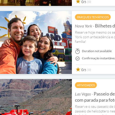
0
(0)
/5
PARQUES TEMÁTICOS
Bilhetes 
Nova York -
Reserve hoje mesmo os s
York com antecedência e 
família!
Duration not available
Confirmação instantâne
0
(0)
/5
ATIVIDADES
Passeio de
Las Vegas -
com parada para fot
Reserve o seu passeio de
passeio de helicóptero ne