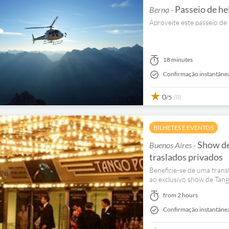
Passeio de he
Berna -
Aproveite este passeio de 
18 minutes
Confirmação instantâne
0
(0)
/5
BILHETES E EVENTOS
Show de
Buenos Aires -
traslados privados
Beneficie-se de uma trans
ao exclusivo show de Tang
from 2 hours
Confirmação instantâne