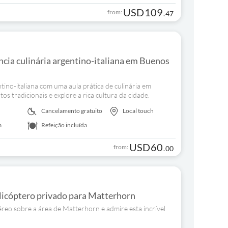
USD
109
from:
.
47
cia culinária argentino-italiana em Buenos
ino-italiana com uma aula prática de culinária em
os tradicionais e explore a rica cultura da cidade.
Cancelamento gratuito
Local touch
a
Refeição incluída
USD
60
from:
.
00
licóptero privado para Matterhorn
reo sobre a área de Matterhorn e admire esta incrível